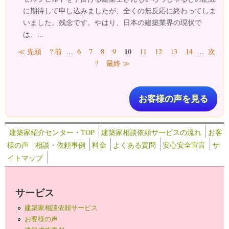
に期待して申し込みましたが、全くの無反応に終わってしま
いました。残念です。やはり、日本の建築業界の現状で
は、...
ページ
10
≪ 先頭
? 前
…
6
7
8
9
11
12
13
14
…
次
?
最終 ≫
お客様の声を見る
建築家紹介センター・TOP
建築家相談依頼サービスの流れ
お客
様の声
相談・依頼事例
料金
よくある質問
安心安全宣言
サ
イトマップ
サービス
建築家相談依頼サービス
お客様の声