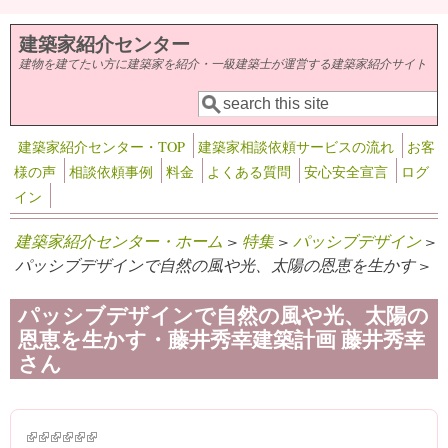
メインコンテンツに移動
建築家紹介センター
建物を建てたい方に建築家を紹介・一級建築士が運営する建築家紹介サイト
検索
検索フォーム
建築家紹介センター・TOP
建築家相談依頼サービスの流れ
お客
様の声
相談依頼事例
料金
よくある質問
安心安全宣言
ログ
イン
建築家紹介センター・ホーム
>
特集
>
パッシブデザイン
>
パッシブデザインで自然の風や光、太陽の恩恵を生かす >
パッシブデザインで自然の風や光、太陽の
恩恵を生かす・藤井秀幸建築計画 藤井秀幸
さん
(link is external)
(link is external)
(link is external)
(link is external)
(link is external)
(link is external)