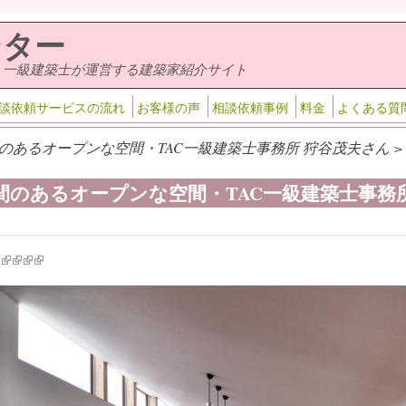
ンター
・一級建築士が運営する建築家紹介サイト
談依頼サービスの流れ
お客様の声
相談依頼事例
料金
よくある質
のあるオープンな空間・TAC一級建築士事務所 狩谷茂夫さん >
間のあるオープンな空間・TAC一級建築士事務
k is external)
ink is external)
(link is external)
(link is external)
(link is external)
(link is external)