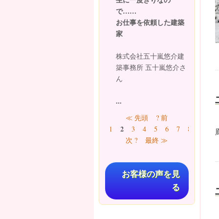
で……
お仕事を依頼した建築
家
株式会社五十嵐悠介建
築事務所 五十嵐悠介さ
ん
...
ページ
≪ 先頭
? 前
2
1
3
4
5
6
7
8
9
…
次 ?
最終 ≫
お客様の声を見
る