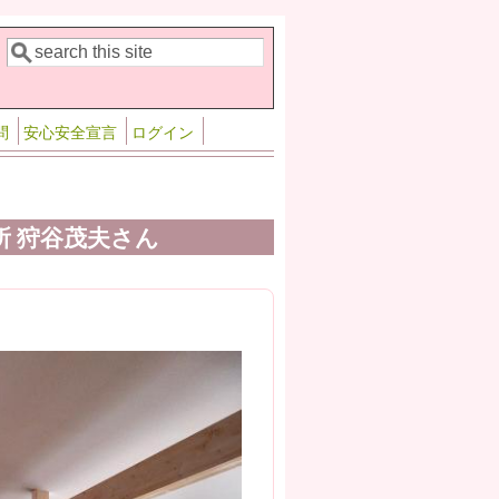
検索
検索フォーム
問
安心安全宣言
ログイン
所 狩谷茂夫さん