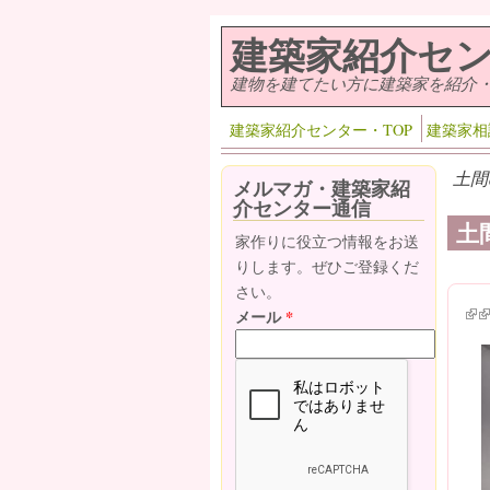
メインコンテンツに移動
建築家紹介セ
建物を建てたい方に建築家を紹介
建築家紹介センター・TOP
建築家相
土間
メルマガ・建築家紹
介センター通信
土
家作りに役立つ情報をお送
りします。ぜひご登録くだ
さい。
(lin
(l
メール
*