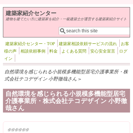
メインコンテンツに移動
建築家紹介センター
建物を建てたい方に建築家を紹介・一級建築士が運営する建築家紹介サイト
検索
検索フォーム
建築家紹介センター・TOP
建築家相談依頼サービスの流れ
お客
様の声
相談依頼事例
料金
よくある質問
安心安全宣言
ログ
イン
自然環境を感じられる小規模多機能型居宅介護事業所・株
式会社テコデザイン 小野徹哉さん >
自然環境を感じられる小規模多機能型居宅
介護事業所・株式会社テコデザイン 小野徹
哉さん
(link is external)
(link is external)
(link is external)
(link is external)
(link is external)
(link is external)