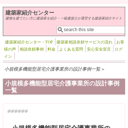
メインコンテンツに移動
建築家紹介センター
建物を建てたい方に建築家を紹介・一級建築士が運営する建築家紹介サイト
検索
検索フォーム
建築家紹介センター・TOP
建築家相談依頼サービスの流れ
お客
様の声
相談依頼事例
料金
よくある質問
安心安全宣言
ログ
イン
小規模多機能型居宅介護事業所の設計事例一覧 >
小規模多機能型居宅介護事業所の設計事例
一覧
(link is external)
(link is external)
(link is external)
(link is external)
(link is external)
(link is external)