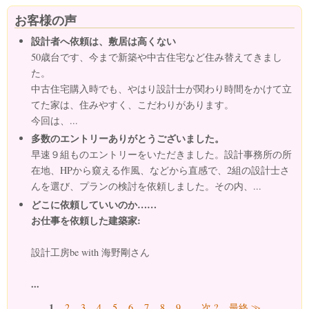
お客様の声
設計者へ依頼は、敷居は高くない
50歳台です、今まで新築や中古住宅など住み替えてきまし
た。
中古住宅購入時でも、やはり設計士が関わり時間をかけて立
てた家は、住みやすく、こだわりがあります。
今回は、...
多数のエントリーありがとうございました。
早速９組ものエントリーをいただきました。設計事務所の所
在地、HPから窺える作風、などから直感で、2組の設計士さ
んを選び、プランの検討を依頼しました。その内、...
どこに依頼していいのか……
お仕事を依頼した建築家:
設計工房be with 海野剛さん
...
ページ
1
2
3
4
5
6
7
8
9
…
次 ?
最終 ≫