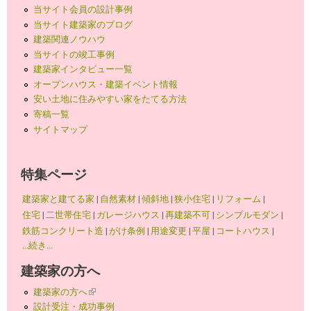
当サイト会員の設計事例
当サイト建築家のブログ
建築関連ノウハウ
当サイトの竣工事例
建築家インタビュー一覧
オープンハウス・建築イベント情報
安い土地に住みやすい家をたてる方法
寄稿一覧
サイトマップ
特集ページ
建築家と建てる家
|
自然素材
|
傾斜地
|
狭小住宅
|
リフォーム
|
住宅
|
二世帯住宅
|
ガレージハウス
|
再建築不可
|
シンプルモダン
|
鉄筋コンクリート造
|
がけ条例
|
用途変更
|
平屋
|
コートハウス
|
...続き...
建築家の方へ
建築家の方へ
(link is external)
設計受注・成功事例