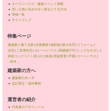
オープンハウス・建築イベント情報
安い土地に住みやすい家をたてる方法
寄稿一覧
サイトマップ
特集ページ
建築家と建てる家
|
自然素材
|
傾斜地
|
狭小住宅
|
リフォーム
|
住宅
|
二世帯住宅
|
ガレージハウス
|
再建築不可
|
シンプルモダン
|
鉄筋コンクリート造
|
がけ条例
|
用途変更
|
平屋
|
コートハウス
|
...続き...
建築家の方へ
建築家の方へ
(link is external)
設計受注・成功事例
運営者の紹介
代表者のプロフィール