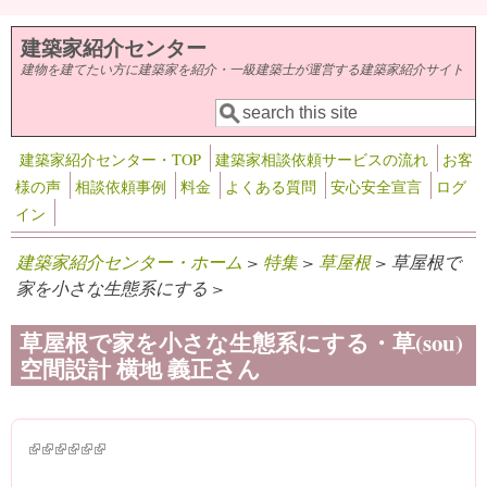
メインコンテンツに移動
建築家紹介センター
建物を建てたい方に建築家を紹介・一級建築士が運営する建築家紹介サイト
検索
検索フォーム
建築家紹介センター・TOP
建築家相談依頼サービスの流れ
お客
様の声
相談依頼事例
料金
よくある質問
安心安全宣言
ログ
イン
建築家紹介センター・ホーム
>
特集
>
草屋根
> 草屋根で
家を小さな生態系にする >
草屋根で家を小さな生態系にする・草(sou)
空間設計 横地 義正さん
(link is external)
(link is external)
(link is external)
(link is external)
(link is external)
(link is external)