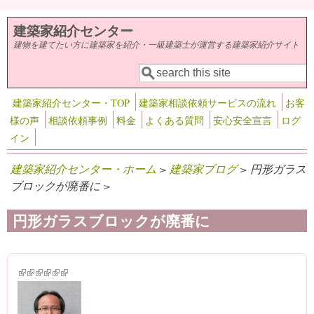
メインコンテンツに移動
建築家紹介センター
建物を建てたい方に建築家を紹介・一級建築士が運営する建築家紹介サイト
検索
検索フォーム
建築家紹介センター・TOP
建築家相談依頼サービスの流れ
お客
様の声
相談依頼事例
料金
よくある質問
安心安全宣言
ログ
イン
建築家紹介センター・ホーム
>
建築家ブログ
> 円形ガラス
ブロックが廃番に >
円形ガラスブロックが廃番に
(link is external)
(link is external)
(link is external)
(link is external)
(link is external)
(link is external)