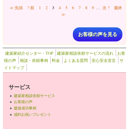
ページ
3
≪ 先頭
? 前
1
2
4
5
6
7
8
9
…
次 ?
最終
≫
お客様の声を見る
建築家紹介センター・TOP
建築家相談依頼サービスの流れ
お客
様の声
相談・依頼事例
料金
よくある質問
安心安全宣言
サ
イトマップ
サービス
建築家相談依頼サービス
お客様の声
建築成功事例
成約お祝いプレゼント