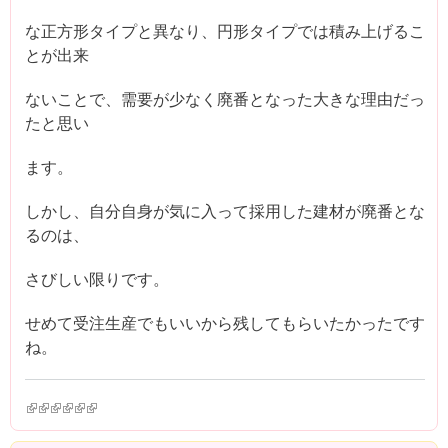
な正方形タイプと異なり、円形タイプでは積み上げるこ
とが出来
ないことで、需要が少なく廃番となった大きな理由だっ
たと思い
ます。
しかし、自分自身が気に入って採用した建材が廃番とな
るのは、
さびしい限りです。
せめて受注生産でもいいから残してもらいたかったです
ね。
(link is external)
(link is external)
(link is external)
(link is external)
(link is external)
(link is external)