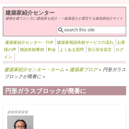
メインコンテンツに移動
建築家紹介センター
建物を建てたい方に建築家を紹介・一級建築士が運営する建築家紹介サイト
検索
検索フォーム
建築家紹介センター・TOP
建築家相談依頼サービスの流れ
お客
様の声
相談依頼事例
料金
よくある質問
安心安全宣言
ログ
イン
建築家紹介センター・ホーム
>
建築家ブログ
> 円形ガラス
ブロックが廃番に >
円形ガラスブロックが廃番に
(link is external)
(link is external)
(link is external)
(link is external)
(link is external)
(link is external)