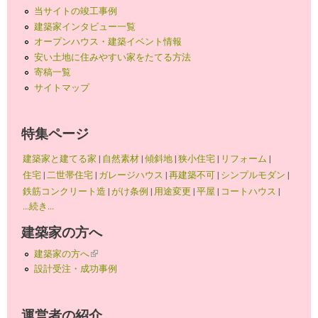
当サイトの竣工事例
建築家インタビュー一覧
オープンハウス・建築イベント情報
安い土地に住みやすい家をたてる方法
寄稿一覧
サイトマップ
特集ページ
建築家と建てる家
|
自然素材
|
傾斜地
|
狭小住宅
|
リフォーム
|
住宅
|
二世帯住宅
|
ガレージハウス
|
再建築不可
|
シンプルモダン
|
鉄筋コンクリート造
|
がけ条例
|
用途変更
|
平屋
|
コートハウス
|
...続き...
建築家の方へ
建築家の方へ
(link is external)
設計受注・成功事例
運営者の紹介