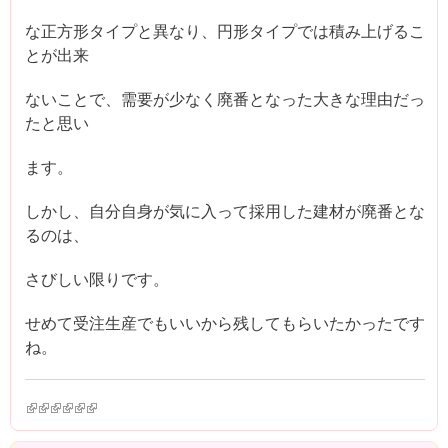
な正方形タイプと異なり、円形タイプでは積み上げるこ
とが出来
ないことで、需要が少なく廃番となった大きな理由だっ
たと思い
ます。
しかし、自分自身が気に入って採用した建材が廃番とな
るのは、
さびしい限りです。
せめて受注生産でもいいから残してもらいたかったです
ね。
(link is external)
(link is external)
(link is external)
(link is external)
(link is external)
(link is external)