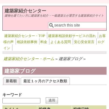
メインコンテンツに移動
建築家紹介センター
建物を建てたい方に建築家を紹介・一級建築士が運営する建築家紹介サイト
検索
検索フォーム
建築家紹介センター・TOP
建築家相談依頼サービスの流れ
お客
様の声
相談依頼事例
料金
よくある質問
安心安全宣言
ログ
イン
建築家紹介センター・ホーム
> 建築家ブログ >
建築家ブログ
新着順
(アクティブなタブ)
最近１ヶ月のアクセス数順
プライマリータブ
キーワード