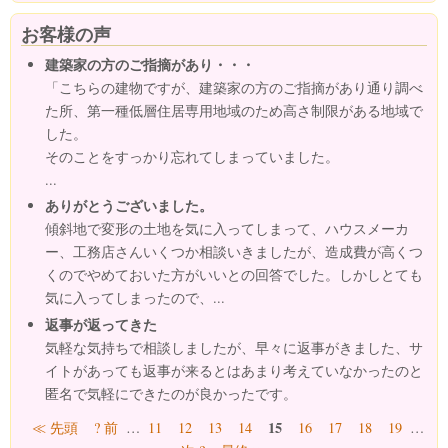
お客様の声
建築家の方のご指摘があり・・・
「こちらの建物ですが、建築家の方のご指摘があり通り調べ
た所、第一種低層住居専用地域のため高さ制限がある地域で
した。
そのことをすっかり忘れてしまっていました。
...
ありがとうございました。
傾斜地で変形の土地を気に入ってしまって、ハウスメーカ
ー、工務店さんいくつか相談いきましたが、造成費が高くつ
くのでやめておいた方がいいとの回答でした。しかしとても
気に入ってしまったので、...
返事が返ってきた
気軽な気持ちで相談しましたが、早々に返事がきました、サ
イトがあっても返事が来るとはあまり考えていなかったのと
匿名で気軽にできたのが良かったです。
ページ
15
≪ 先頭
? 前
…
11
12
13
14
16
17
18
19
…