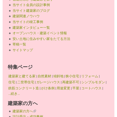
当サイト会員の設計事例
当サイト建築家のブログ
建築関連ノウハウ
当サイトの竣工事例
建築家インタビュー一覧
オープンハウス・建築イベント情報
安い土地に住みやすい家をたてる方法
寄稿一覧
サイトマップ
特集ページ
建築家と建てる家
|
自然素材
|
傾斜地
|
狭小住宅
|
リフォーム
|
住宅
|
二世帯住宅
|
ガレージハウス
|
再建築不可
|
シンプルモダン
|
鉄筋コンクリート造
|
がけ条例
|
用途変更
|
平屋
|
コートハウス
|
...続き...
建築家の方へ
建築家の方へ
(link is external)
設計受注・成功事例