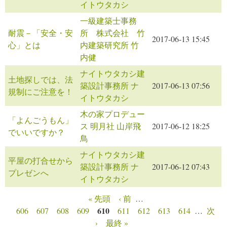
イトウタカシ
一級建築士事務
耐震－「安全・安
所 株式会社 竹
2017-06-13 15:45
心」とは
内建築研究所 竹
内健
ナイトウタカシ建
土地探しでは、法
築設計事務所 ナ
2017-06-13 07:56
規制にご注意を！
イトウタカシ
木の家プロデュー
「よんごうもん」
ス 明月社 山岸飛
2017-06-12 18:25
でいいですか？
鳥
ナイトウタカシ建
平屋の打合せから
築設計事務所 ナ
2017-06-12 07:43
プレゼンへ
イトウタカシ
« 先頭
‹ 前
…
ページ
610
606
607
608
609
611
612
613
614
…
次
›
最終 »