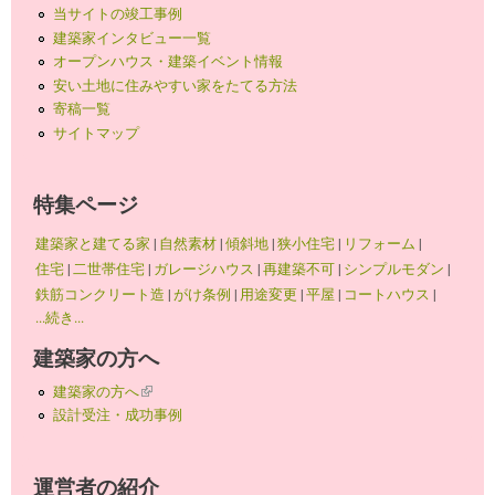
当サイトの竣工事例
建築家インタビュー一覧
オープンハウス・建築イベント情報
安い土地に住みやすい家をたてる方法
寄稿一覧
サイトマップ
特集ページ
建築家と建てる家
|
自然素材
|
傾斜地
|
狭小住宅
|
リフォーム
|
住宅
|
二世帯住宅
|
ガレージハウス
|
再建築不可
|
シンプルモダン
|
鉄筋コンクリート造
|
がけ条例
|
用途変更
|
平屋
|
コートハウス
|
...続き...
建築家の方へ
建築家の方へ
(link is external)
設計受注・成功事例
運営者の紹介