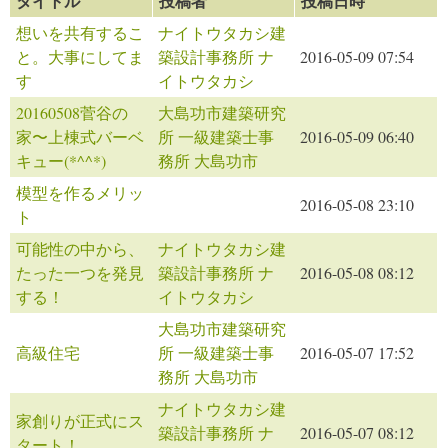
タイトル
投稿者
投稿日時
想いを共有するこ
ナイトウタカシ建
と。大事にしてま
築設計事務所 ナ
2016-05-09 07:54
す
イトウタカシ
20160508菅谷の
大島功市建築研究
家〜上棟式バーベ
所 一級建築士事
2016-05-09 06:40
キュー(*^^*)
務所 大島功市
模型を作るメリッ
2016-05-08 23:10
ト
可能性の中から、
ナイトウタカシ建
たった一つを発見
築設計事務所 ナ
2016-05-08 08:12
する！
イトウタカシ
大島功市建築研究
高級住宅
所 一級建築士事
2016-05-07 17:52
務所 大島功市
ナイトウタカシ建
家創りが正式にス
築設計事務所 ナ
2016-05-07 08:12
タート！