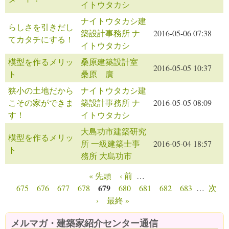
イトウタカシ
ナイトウタカシ建
らしさを引きだし
築設計事務所 ナ
2016-05-06 07:38
てカタチにする！
イトウタカシ
模型を作るメリッ
桑原建築設計室
2016-05-05 10:37
ト
桑原 廣
狭小の土地だから
ナイトウタカシ建
こその家ができま
築設計事務所 ナ
2016-05-05 08:09
す！
イトウタカシ
大島功市建築研究
模型を作るメリッ
所 一級建築士事
2016-05-04 18:57
ト
務所 大島功市
« 先頭
‹ 前
…
ページ
679
675
676
677
678
680
681
682
683
…
次
›
最終 »
メルマガ・建築家紹介センター通信