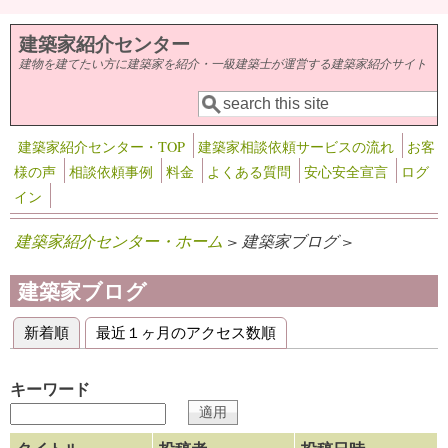
メインコンテンツに移動
建築家紹介センター
建物を建てたい方に建築家を紹介・一級建築士が運営する建築家紹介サイト
検索
検索フォーム
建築家紹介センター・TOP
建築家相談依頼サービスの流れ
お客
様の声
相談依頼事例
料金
よくある質問
安心安全宣言
ログ
イン
建築家紹介センター・ホーム
> 建築家ブログ >
建築家ブログ
新着順
(アクティブなタブ)
最近１ヶ月のアクセス数順
プライマリータブ
キーワード