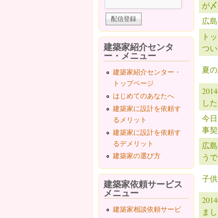
が〆
広島
トッ
建築家紹介センタ
つい
ー・メニュー
夏の
建築家紹介センター・
トップページ
20
はじめてのあなたへ
した
建築家に設計を依頼す
今日
るメリット
事契
建築家に設計を依頼す
るデメリット
広島
建築家の選び方
うで
子供
建築家依頼サービス
メニュー
20
建築家相談依頼サービ
まし