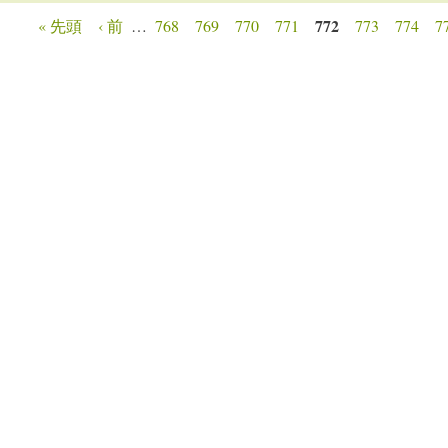
772
« 先頭
‹ 前
…
768
769
770
771
773
774
7
ージ