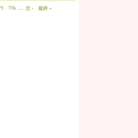
75
776
…
次 ›
最終 »