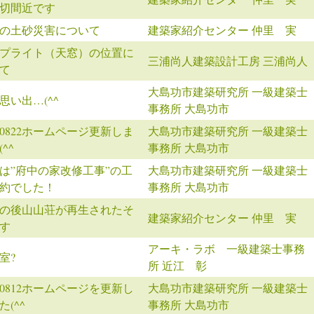
切間近です
の土砂災害について
建築家紹介センター 仲里 実
プライト（天窓）の位置に
三浦尚人建築設計工房 三浦尚人
て
大島功市建築研究所 一級建築士
思い出…(^^ゞ
事務所 大島功市
140822ホームページ更新しま
大島功市建築研究所 一級建築士
(^^ゞ
事務所 大島功市
は”府中の家改修工事”の工
大島功市建築研究所 一級建築士
約でした！
事務所 大島功市
の後山山荘が再生されたそ
建築家紹介センター 仲里 実
す
アーキ・ラボ 一級建築士事務
室?
所 近江 彰
140812ホームページを更新し
大島功市建築研究所 一級建築士
た(^^ゞ
事務所 大島功市