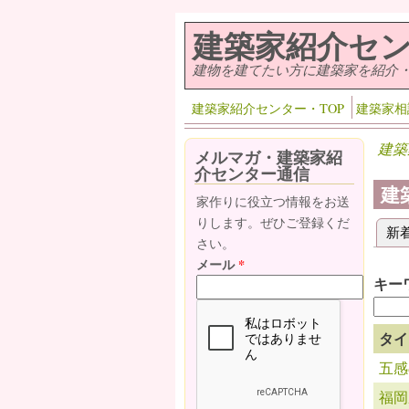
メインコンテンツに移動
建築家紹介セ
建物を建てたい方に建築家を紹介
建築家紹介センター・TOP
建築家相
建築
メルマガ・建築家紹
介センター通信
建
家作りに役立つ情報をお送
りします。ぜひご登録くだ
新
プ
さい。
メール
*
キー
タイ
五感
福岡