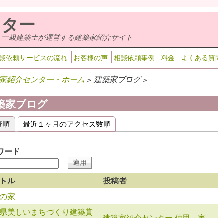
ンター
・一級建築士が運営する建築家紹介サイト
談依頼サービスの流れ
お客様の声
相談依頼事例
料金
よくある質
家紹介センター・ホーム
> 建築家ブログ >
築家ブログ
着順
(アクティブなタブ)
最近１ヶ月のアクセス数順
ライマリータブ
ワード
トル
投稿者
の家
県美しいまちづくり建築賞
建築家紹介センター 仲里 実