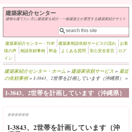
メインコンテンツに移動
建築家紹介センター
建物を建てたい方に建築家を紹介・一級建築士が運営する建築家紹介サイト
検索
検索フォーム
建築家紹介センター・TOP
建築家相談依頼サービスの流れ
お客
様の声
相談依頼事例
料金
よくある質問
安心安全宣言
ログ
イン
建築家紹介センター・ホーム
>
建築家依頼サービス
>
最近
の依頼事例
> I-3843、2世帯を計画しています（沖縄県） >
I-3843、2世帯を計画しています（沖縄県）
(link is external)
(link is external)
(link is external)
(link is external)
(link is external)
(link is external)
I-3843、2世帯を計画しています（沖