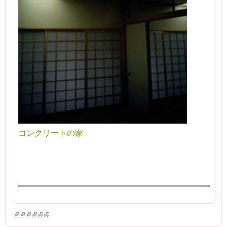
コンクリートの家
(link is external)
(link is external)
(link is external)
(link is external)
(link is external)
(link is external)