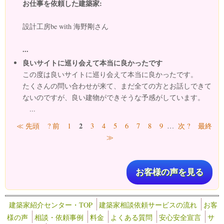
お仕事を依頼した建築家:
設計工房be with 海野剛さん
...
良いサイトに巡り会えて本当に良かったです
この度は良いサイトに巡り会えて本当に良かったです。
たくさんの問い合わせが来て、まだ全ての方とお話しできて
ないのですが、良い建物ができそうな予感がしています。
...
ページ
2
≪ 先頭
? 前
1
3
4
5
6
7
8
9
…
次 ?
最終
≫
お客様の声を見る
建築家紹介センター・TOP
建築家相談依頼サービスの流れ
お客
様の声
相談・依頼事例
料金
よくある質問
安心安全宣言
サ