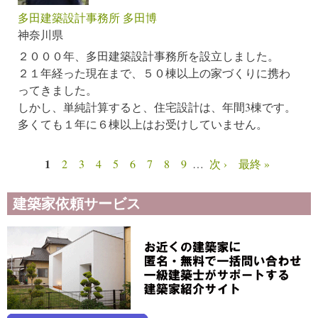
多田建築設計事務所 多田博
神奈川県
２０００年、多田建築設計事務所を設立しました。
２１年経った現在まで、５０棟以上の家づくりに携わ
ってきました。
しかし、単純計算すると、住宅設計は、年間3棟です。
多くても１年に６棟以上はお受けしていません。
1
2
3
4
5
6
7
8
9
…
次 ›
最終 »
ページ
建築家依頼サービス