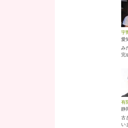
宇
愛
み
完
有
静
古
い