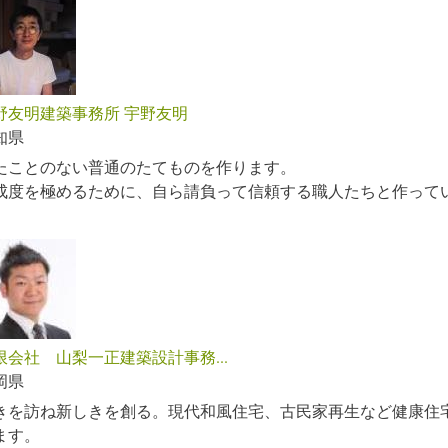
野友明建築事務所 宇野友明
知県
たことのない普通のたてものを作ります。
成度を極めるために、自ら請負って信頼する職人たちと作って
限会社 山梨一正建築設計事務...
岡県
きを訪ね新しきを創る。現代和風住宅、古民家再生など健康住
ます。