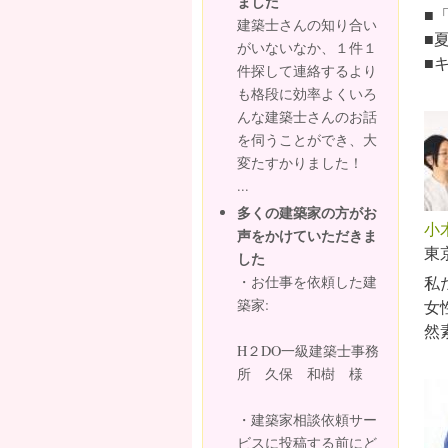
ました
■
建築士さんの知り合い
■
がいないなか、１件１
■
件探して連絡するより
も格段に効率よくいろ
んな建築士さんのお話
を伺うことができ、大
変たすかりました！
...
多くの建築家の方がお
小
声をかけていただきま
東
した
・お仕事を依頼した建
私
築家:
女
然
H２DO一級建築士事務
所 久保 和樹 様
・建築家相談依頼サー
ビスに投稿する前にど