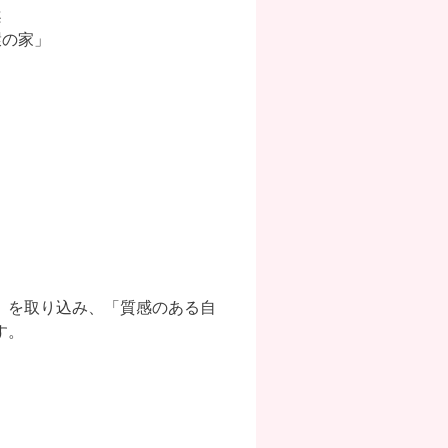
案
環の家」
」を取り込み、「質感のある自
す。