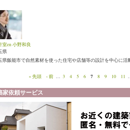
計室en 小野和良
玉県
玉県飯能市で自然素材を使った住宅や店舗等の設計を中心に活
7
« 先頭
‹ 前
…
3
4
5
6
8
9
10
11
ージ
築家依頼サービス