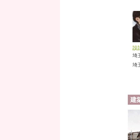
設
埼
埼
ペ
建