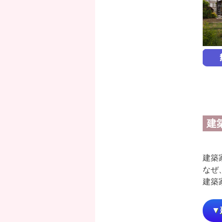
建
建築
なぜ
建築
▼