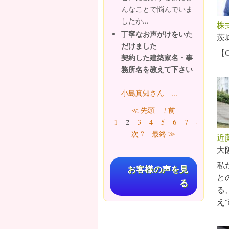
んなことで悩んでいま
したか...
株
丁寧なお声がけをいた
茨
だけました
【G
契約した建築家名・事
務所名を教えて下さい
小島真知さん ...
ページ
≪ 先頭
? 前
2
1
3
4
5
6
7
8
9
…
次 ?
最終 ≫
近
大
私
お客様の声を見
と
る
る
え