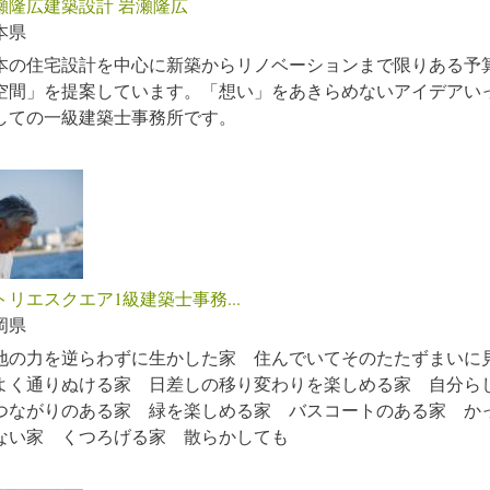
瀬隆広建築設計 岩瀬隆広
本県
本の住宅設計を中心に新築からリノベーションまで限りある予
空間」を提案しています。「想い」をあきらめないアイデアい
しての一級建築士事務所です。
トリエスクエア1級建築士事務...
岡県
地の力を逆らわずに生かした家 住んでいてそのたたずまいに
よく通りぬける家 日差しの移り変わりを楽しめる家 自分ら
つながりのある家 緑を楽しめる家 バスコートのある家 か
ない家 くつろげる家 散らかしても