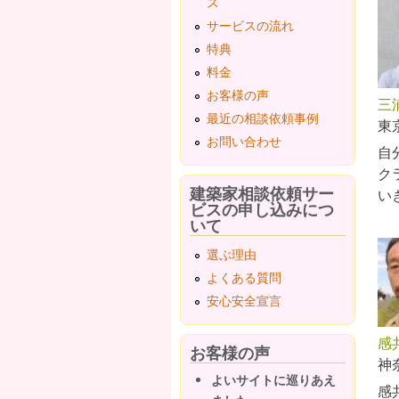
ス
サービスの流れ
特典
料金
お客様の声
三
最近の相談依頼事例
東
お問い合わせ
自
ク
建築家相談依頼サー
い
ビスの申し込みにつ
いて
選ぶ理由
よくある質問
安心安全宣言
感
お客様の声
神
よいサイトに巡りあえ
感