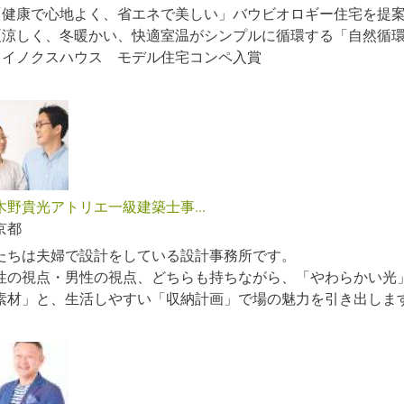
「健康で心地よく、省エネで美しい」バウビオロギー住宅を提
夏涼しく、冬暖かい、快適室温がシンプルに循環する「自然循
キイノクスハウス モデル住宅コンペ入賞
木野貴光アトリエ一級建築士事...
京都
たちは夫婦で設計をしている設計事務所です。
性の視点・男性の視点、どちらも持ちながら、「やわらかい光
素材」と、生活しやすい「収納計画」で場の魅力を引き出しま