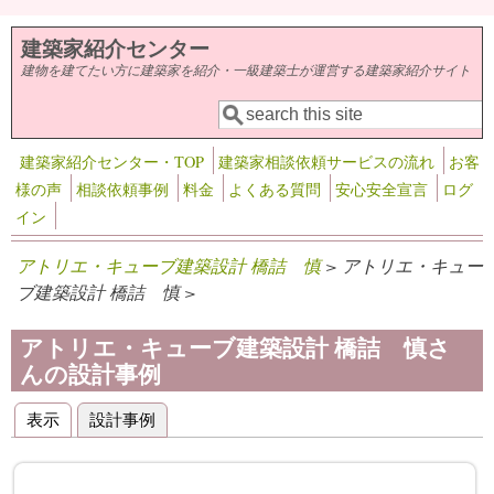
メインコンテンツに移動
建築家紹介センター
建物を建てたい方に建築家を紹介・一級建築士が運営する建築家紹介サイト
検索
検索フォーム
建築家紹介センター・TOP
建築家相談依頼サービスの流れ
お客
様の声
相談依頼事例
料金
よくある質問
安心安全宣言
ログ
イン
アトリエ・キューブ建築設計 橋詰 慎
> アトリエ・キュー
ブ建築設計 橋詰 慎 >
アトリエ・キューブ建築設計 橋詰 慎さ
んの設計事例
表示
設計事例
(アクティブなタブ)
プライマリータブ