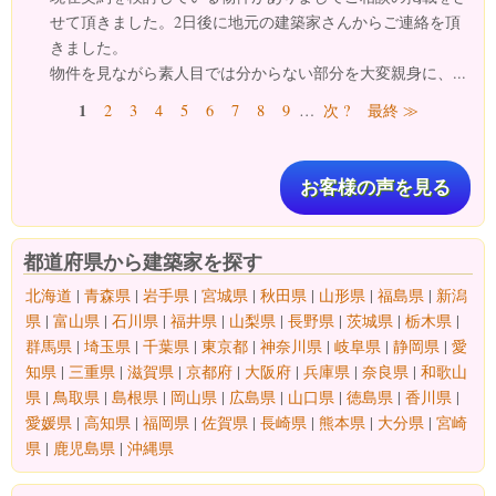
せて頂きました。2日後に地元の建築家さんからご連絡を頂
きました。
物件を見ながら素人目では分からない部分を大変親身に、...
ページ
1
2
3
4
5
6
7
8
9
…
次 ?
最終 ≫
お客様の声を見る
都道府県から建築家を探す
北海道
|
青森県
|
岩手県
|
宮城県
|
秋田県
|
山形県
|
福島県
|
新潟
県
|
富山県
|
石川県
|
福井県
|
山梨県
|
長野県
|
茨城県
|
栃木県
|
群馬県
|
埼玉県
|
千葉県
|
東京都
|
神奈川県
|
岐阜県
|
静岡県
|
愛
知県
|
三重県
|
滋賀県
|
京都府
|
大阪府
|
兵庫県
|
奈良県
|
和歌山
県
|
鳥取県
|
島根県
|
岡山県
|
広島県
|
山口県
|
徳島県
|
香川県
|
愛媛県
|
高知県
|
福岡県
|
佐賀県
|
長崎県
|
熊本県
|
大分県
|
宮崎
県
|
鹿児島県
|
沖縄県