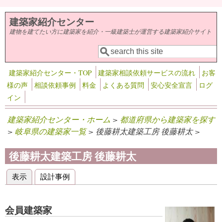
メインコンテンツに移動
建築家紹介センター
建物を建てたい方に建築家を紹介・一級建築士が運営する建築家紹介サイト
検索
検索フォーム
建築家紹介センター・TOP
建築家相談依頼サービスの流れ
お客
様の声
相談依頼事例
料金
よくある質問
安心安全宣言
ログ
イン
建築家紹介センター・ホーム
>
都道府県から建築家を探す
>
岐阜県の建築家一覧
> 後藤耕太建築工房 後藤耕太 >
後藤耕太建築工房 後藤耕太
表示
(アクティブなタブ)
設計事例
プライマリータブ
会員建築家