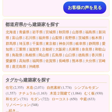
お客様の声を見る
都道府県から建築家を探す
北海道
|
青森県
|
岩手県
|
宮城県
|
秋田県
|
山形県
|
福島県
|
新潟
県
|
富山県
|
石川県
|
福井県
|
山梨県
|
長野県
|
茨城県
|
栃木県
|
群馬県
|
埼玉県
|
千葉県
|
東京都
|
神奈川県
|
岐阜県
|
静岡県
|
愛
知県
|
三重県
|
滋賀県
|
京都府
|
大阪府
|
兵庫県
|
奈良県
|
和歌山
県
|
鳥取県
|
島根県
|
岡山県
|
広島県
|
山口県
|
徳島県
|
香川県
|
愛媛県
|
高知県
|
福岡県
|
佐賀県
|
長崎県
|
熊本県
|
大分県
|
宮崎
県
|
鹿児島県
|
沖縄県
タグから建築家を探す
住宅
(2,355)
木造
(2,071)
自然素材
(1,774)
シンプルモダン
(1,557)
ナチュラル
(1,163)
木造２階建て
(1,064)
むく板
(930)
和モダン
(731)
モダン
(722)
ローコスト
(650)
中庭
(633)
リノベーション
(548)
...続き...