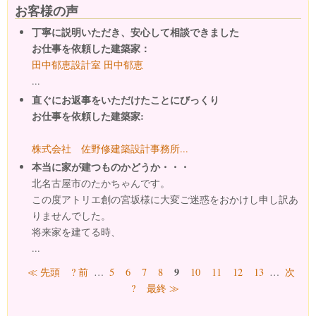
お客様の声
丁寧に説明いただき、安心して相談できました
お仕事を依頼した建築家：
田中郁恵設計室 田中郁恵
...
直ぐにお返事をいただけたことにびっくり
お仕事を依頼した建築家:
株式会社 佐野修建築設計事務所...
本当に家が建つものかどうか・・・
北名古屋市のたかちゃんです。
この度アトリエ創の宮坂様に大変ご迷惑をおかけし申し訳あ
りませんでした。
将来家を建てる時、
...
ページ
9
≪ 先頭
? 前
…
5
6
7
8
10
11
12
13
…
次
?
最終 ≫