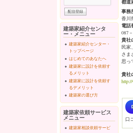
都道
事務
香川
電話
建築家紹介センタ
087－
ー・メニュー
貴社
建築家紹介センター・
民家
トップページ
さま
はじめてのあなたへ
思っ
建築家に設計を依頼す
るメリット
貴社
建築家に設計を依頼す
http:
るデメリット
建築家の選び方
建築家依頼サービス
メニュー
口
建築家相談依頼サービ