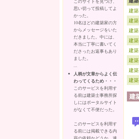
建築
このサイトを見つけ、
思い切って投稿してよ
建築
かった。
建築
10名ほどの建築家の方
からメッセージをいた
建築
だきました。中には、
建築
本当に丁寧に書いてく
建築
ださったお返事もあり
ました。
建築
...
建築
人柄が文章からよく伝
建築
わってくるため・・・
このサービスを利用す
建
る前は建築士事務所探
しにはポータルサイト
がなくて不便だった。
このサービスを利用す
る前には掲載できる内
容の依頼かどうか、連