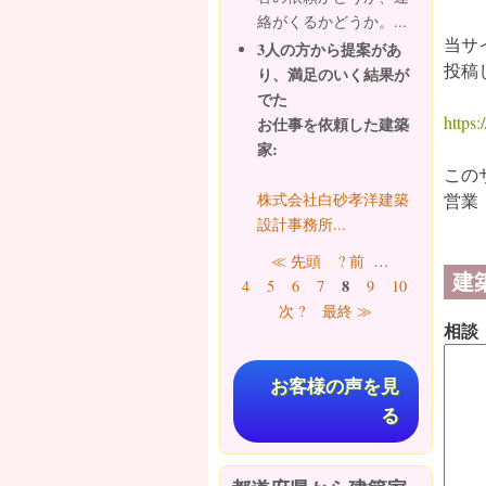
絡がくるかどうか。...
当サ
3人の方から提案があ
投稿
り、満足のいく結果が
でた
https:/
お仕事を依頼した建築
家:
この
株式会社白砂孝洋建築
営業
設計事務所...
ページ
≪ 先頭
? 前
…
建
8
4
5
6
7
9
10
11
12
次 ?
最終 ≫
相談
お客様の声を見
る