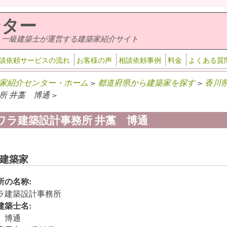
ンター
・一級建築士が運営する建築家紹介サイト
談依頼サービスの流れ
お客様の声
相談依頼事例
料金
よくある質
家紹介センター・ホーム
>
都道府県から建築家を探す
>
香川
所 井藁 博通 >
ワラ建築設計事務所 井藁 博通
建築家
所の名称:
ラ建築設計事務所
建築士名:
 博通