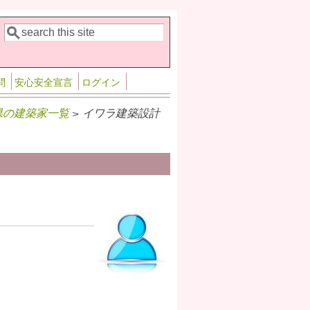
検索
検索フォーム
問
安心安全宣言
ログイン
県の建築家一覧
> イワラ建築設計