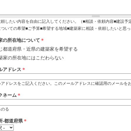
依頼したい内容を自由に記入してください。（■相談・依頼内容■建設予
についての希望■ご予算■希望する地域■建築家に相談・依頼したいと思っ
家の所在地について
*
じ都道府県・近県の建築家を希望する
築家の所在地にはこだわらない
ルアドレス
*
アドレスをご記入ください。このメールアドレスに確認用のメールをお送りします。 例
クネーム
*
みのる
所-都道府県
*