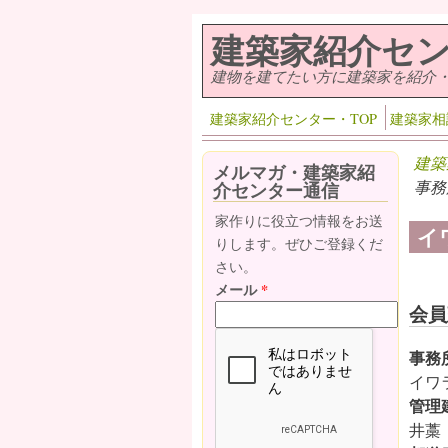
メインコンテンツに移動
建築家紹介セ
建物を建てたい方に建築家を紹介
建築家紹介センター・TOP
建築家相
建築
メルマガ・建築家紹
事務
介センター通信
家作りに役立つ情報をお送
イ
りします。ぜひご登録くだ
さい。
メール
*
会員
事務
イワ
管理
井藁