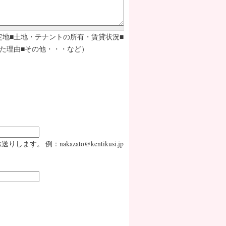
定地■土地・テナントの所有・賃貸状況■
た理由■その他・・・など）
：nakazato@kentikusi.jp