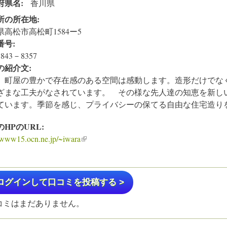
府県名:
香川県
所の所在地:
県高松市高松町1584ー5
番号:
843－8357
の紹介文:
、町屋の豊かで存在感のある空間は感動します。造形だけでな
ざまな工夫がなされています。 その様な先人達の知恵を新し
ています。季節を感じ、プライバシーの保てる自由な住宅造り
のHPのURL:
//www15.ocn.ne.jp/~iwara
(link is external)
ログインして口コミを投稿する >
コミはまだありません。