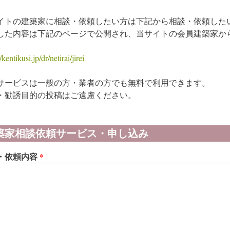
イトの建築家に相談・依頼したい方は下記から相談・依頼した
した内容は下記のページで公開され、当サイトの会員建築家か
/kentikusi.jp/dr/netirai/jirei
サービスは一般の方・業者の方でも無料で利用できます。
・勧誘目的の投稿はご遠慮ください。
築家相談依頼サービス・申し込み
…
・依頼内容
*