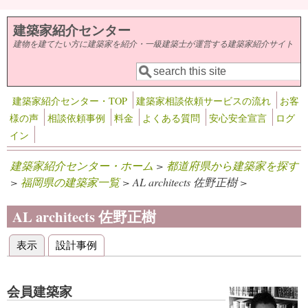
メインコンテンツに移動
建築家紹介センター
建物を建てたい方に建築家を紹介・一級建築士が運営する建築家紹介サイト
検索
検索フォーム
建築家紹介センター・TOP
建築家相談依頼サービスの流れ
お客
様の声
相談依頼事例
料金
よくある質問
安心安全宣言
ログ
イン
建築家紹介センター・ホーム
>
都道府県から建築家を探す
>
福岡県の建築家一覧
> AL architects 佐野正樹 >
AL architects 佐野正樹
表示
(アクティブなタブ)
設計事例
プライマリータブ
会員建築家