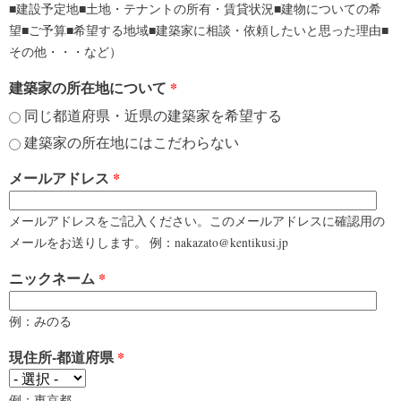
■建設予定地■土地・テナントの所有・賃貸状況■建物についての希
望■ご予算■希望する地域■建築家に相談・依頼したいと思った理由■
その他・・・など）
建築家の所在地について
*
同じ都道府県・近県の建築家を希望する
建築家の所在地にはこだわらない
メールアドレス
*
メールアドレスをご記入ください。このメールアドレスに確認用の
メールをお送りします。 例：nakazato@kentikusi.jp
ニックネーム
*
例：みのる
現住所-都道府県
*
例：東京都