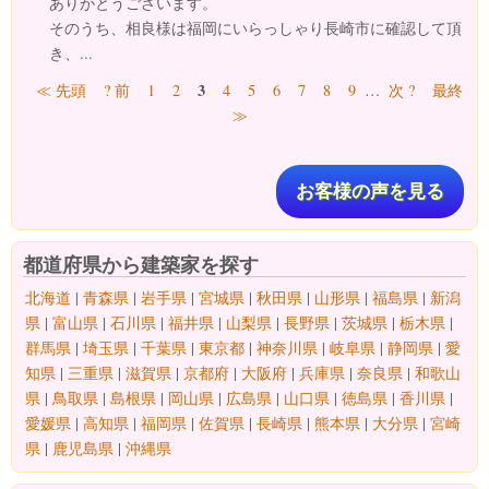
ありがとうございます。
そのうち、相良様は福岡にいらっしゃり長崎市に確認して頂
き、...
ページ
3
≪ 先頭
? 前
1
2
4
5
6
7
8
9
…
次 ?
最終
≫
お客様の声を見る
都道府県から建築家を探す
北海道
|
青森県
|
岩手県
|
宮城県
|
秋田県
|
山形県
|
福島県
|
新潟
県
|
富山県
|
石川県
|
福井県
|
山梨県
|
長野県
|
茨城県
|
栃木県
|
群馬県
|
埼玉県
|
千葉県
|
東京都
|
神奈川県
|
岐阜県
|
静岡県
|
愛
知県
|
三重県
|
滋賀県
|
京都府
|
大阪府
|
兵庫県
|
奈良県
|
和歌山
県
|
鳥取県
|
島根県
|
岡山県
|
広島県
|
山口県
|
徳島県
|
香川県
|
愛媛県
|
高知県
|
福岡県
|
佐賀県
|
長崎県
|
熊本県
|
大分県
|
宮崎
県
|
鹿児島県
|
沖縄県