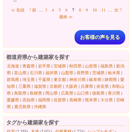
ページ
7
≪ 先頭
? 前
…
3
4
5
6
8
9
10
11
…
次 ?
最終 ≫
お客様の声を見る
都道府県から建築家を探す
北海道
|
青森県
|
岩手県
|
宮城県
|
秋田県
|
山形県
|
福島県
|
新潟
県
|
富山県
|
石川県
|
福井県
|
山梨県
|
長野県
|
茨城県
|
栃木県
|
群馬県
|
埼玉県
|
千葉県
|
東京都
|
神奈川県
|
岐阜県
|
静岡県
|
愛
知県
|
三重県
|
滋賀県
|
京都府
|
大阪府
|
兵庫県
|
奈良県
|
和歌山
県
|
鳥取県
|
島根県
|
岡山県
|
広島県
|
山口県
|
徳島県
|
香川県
|
愛媛県
|
高知県
|
福岡県
|
佐賀県
|
長崎県
|
熊本県
|
大分県
|
宮崎
県
|
鹿児島県
|
沖縄県
タグから建築家を探す
住宅
(2,355)
木造
(2,071)
自然素材
(1,774)
シンプルモダン