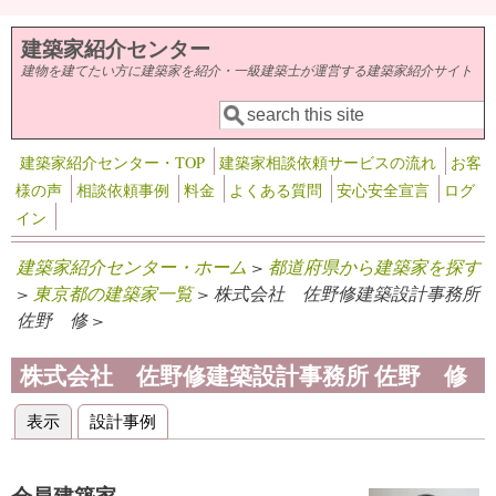
メインコンテンツに移動
建築家紹介センター
建物を建てたい方に建築家を紹介・一級建築士が運営する建築家紹介サイト
検索
検索フォーム
建築家紹介センター・TOP
建築家相談依頼サービスの流れ
お客
様の声
相談依頼事例
料金
よくある質問
安心安全宣言
ログ
イン
建築家紹介センター・ホーム
>
都道府県から建築家を探す
>
東京都の建築家一覧
> 株式会社 佐野修建築設計事務所
佐野 修 >
株式会社 佐野修建築設計事務所 佐野 修
表示
(アクティブなタブ)
設計事例
プライマリータブ
会員建築家