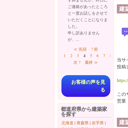
ご連絡があったところ
建
と一度お話しをさせて
いただくことになりま
した。
申し訳ありません
が、...
ページ
≪ 先頭
? 前
4
1
2
3
5
6
7
8
9
…
当サ
次 ?
最終 ≫
投稿
https:/
お客様の声を見
る
この
営業
都道府県から建築家
を探す
建
北海道
|
青森県
|
岩手県
|