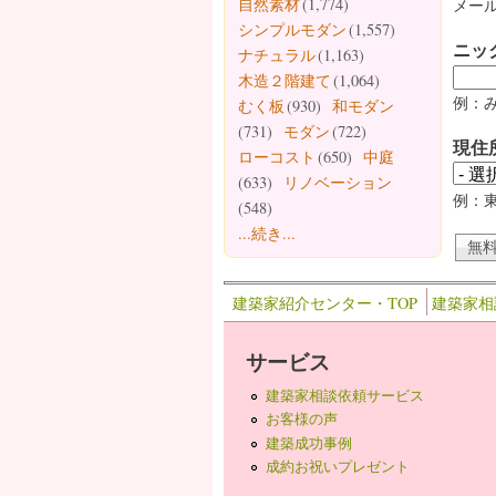
自然素材
(1,774)
メール
シンプルモダン
(1,557)
ニッ
ナチュラル
(1,163)
木造２階建て
(1,064)
例：
むく板
(930)
和モダン
(731)
モダン
(722)
現住
ローコスト
(650)
中庭
(633)
リノベーション
例：
(548)
...続き...
建築家紹介センター・TOP
建築家相
サービス
建築家相談依頼サービス
お客様の声
建築成功事例
成約お祝いプレゼント