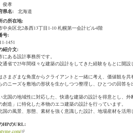
 俊孝
府県名:
北海道
所の所在地:
市中央区北2条西13丁目1-10 札幌第一会計ビル4階
番号:
11-1451
の紹介文:
市にある設計事務所です。
交通省で25年間様々な建築の設計をしてきた経験をもとに開設
はさまざまな角度からクライアントと一緒に考え、価値観を共
らのニーズを敷地の形状を生かしつつ整理し、ひとつの回答を
い北国の地域性に対応した、快適な建築の設計を得意とし、外
の創造」に特化した本物のエコ建築の設計を行っています。
北国の風景、形態、素材を強く意識した設計、地場産材を活用
のHPのURL:
/atymg.com/
(link is external)