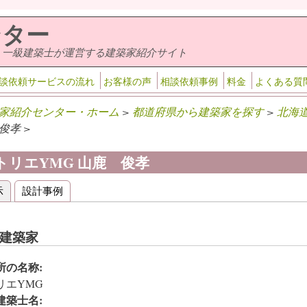
ンター
・一級建築士が運営する建築家紹介サイト
談依頼サービスの流れ
お客様の声
相談依頼事例
料金
よくある質
家紹介センター・ホーム
>
都道府県から建築家を探す
>
北海
俊孝 >
トリエYMG 山鹿 俊孝
示
(アクティブなタブ)
設計事例
ライマリータブ
建築家
所の名称:
リエYMG
建築士名: