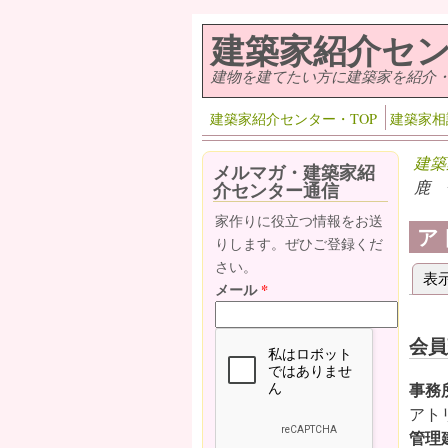
メインコンテンツに移動
建築家紹介セ
建物を建てたい方に建築家を紹介
建築家紹介センター・TOP
建築家相
建築
メルマガ・建築家紹
鹿 
介センター通信
家作りに役立つ情報をお送
ア
りします。ぜひご登録くだ
さい。
表
プ
メール
*
会員
事務
アト
管理