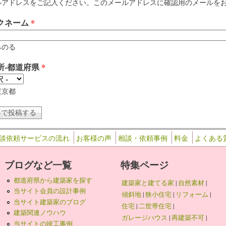
アドレスをご記入ください。このメールアドレスに確認用のメールをお送りします。 例
クネーム
*
みのる
所-都道府県
*
東京都
談依頼サービスの流れ
お客様の声
相談・依頼事例
料金
よくある
ブログなど一覧
特集ページ
都道府県から建築家を探す
建築家と建てる家
|
自然素材
|
当サイト会員の設計事例
傾斜地
|
狭小住宅
|
リフォーム
|
当サイト建築家のブログ
住宅
|
二世帯住宅
|
建築関連ノウハウ
ガレージハウス
|
再建築不可
|
当サイトの竣工事例