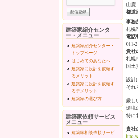
山鹿
都道
事務
建築家紹介センタ
札幌
ー・メニュー
電話
011-2
建築家紹介センター・
貴社
トップページ
札幌
はじめてのあなたへ
国土
建築家に設計を依頼す
るメリット
設計
建築家に設計を依頼す
それ
るデメリット
建築家の選び方
厳し
環境
特に
建築家依頼サービス
メニュー
貴社
建築家相談依頼サービ
http:/