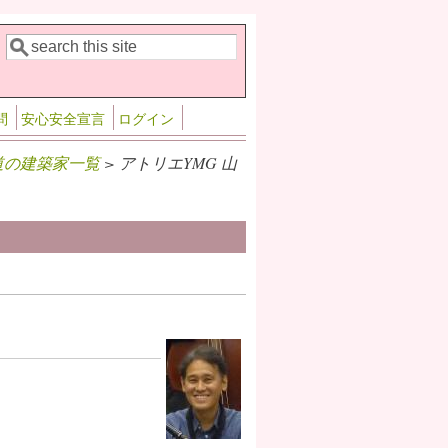
検索
検索フォーム
問
安心安全宣言
ログイン
道の建築家一覧
> アトリエYMG 山