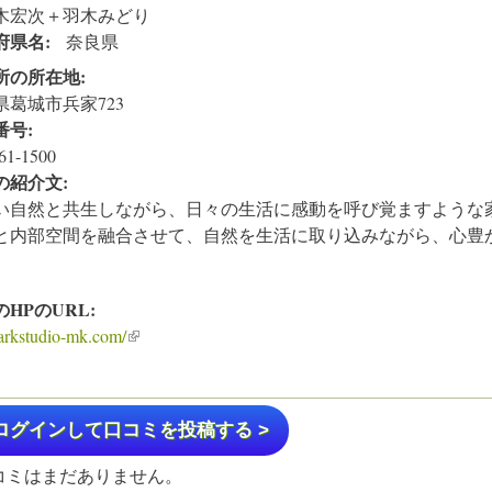
木宏次＋羽木みどり
府県名:
奈良県
所の所在地:
県葛城市兵家723
番号:
61-1500
の紹介文:
い自然と共生しながら、日々の生活に感動を呼び覚ますような
と内部空間を融合させて、自然を生活に取り込みながら、心豊
のHPのURL:
/arkstudio-mk.com/
(link is external)
ログインして口コミを投稿する >
コミはまだありません。