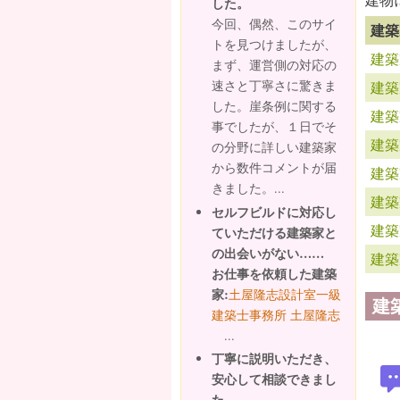
した。
今回、偶然、このサイ
建築
トを見つけましたが、
建築
まず、運営側の対応の
速さと丁寧さに驚きま
建築
した。崖条例に関する
建築
事でしたが、１日でそ
建築
の分野に詳しい建築家
から数件コメントが届
建築
きました。...
建築
セルフビルドに対応し
建築
ていただける建築家と
の出会いがない……
建築
お仕事を依頼した建築
家:
土屋隆志設計室一級
建
建築士事務所 土屋隆志
...
丁寧に説明いただき、
安心して相談できまし
た