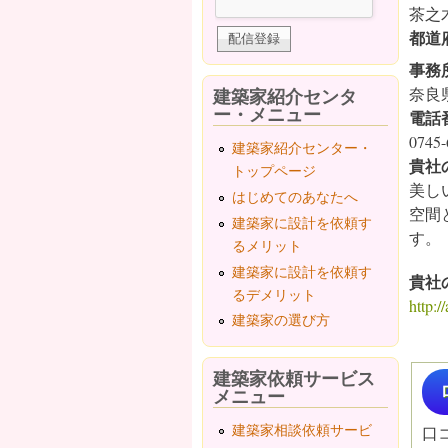
茶之
都道
事務
建築家紹介センタ
奈良
ー・メニュー
電話
0745-
建築家紹介センター・
貴社
トップページ
美し
はじめてのあなたへ
空間
建築家に設計を依頼す
す。
るメリット
建築家に設計を依頼す
貴社
るデメリット
http:/
建築家の選び方
建築家依頼サービス
メニュー
建築家相談依頼サービ
口