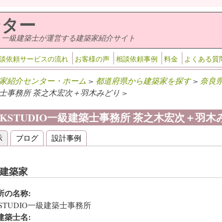
ンター
・一級建築士が運営する建築家紹介サイト
談依頼サービスの流れ
お客様の声
相談依頼事例
料金
よくある質
家紹介センター・ホーム
>
都道府県から建築家を探す
>
奈良
士事務所 茶之木宏次＋羽木みどり >
RKSTUDIO一級建築士事務所 茶之木宏次＋羽木
示
(アクティブなタブ)
ブログ
設計事例
ライマリータブ
建築家
所の名称:
KSTUDIO一級建築士事務所
建築士名: