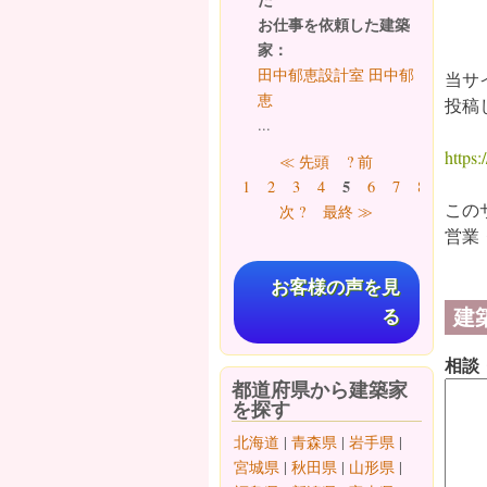
お仕事を依頼した建築
家：
田中郁恵設計室 田中郁
当サ
恵
投稿
...
ページ
https:/
≪ 先頭
? 前
5
1
2
3
4
6
7
8
9
…
この
次 ?
最終 ≫
営業
お客様の声を見
建
る
相談
都道府県から建築家
を探す
北海道
|
青森県
|
岩手県
|
宮城県
|
秋田県
|
山形県
|