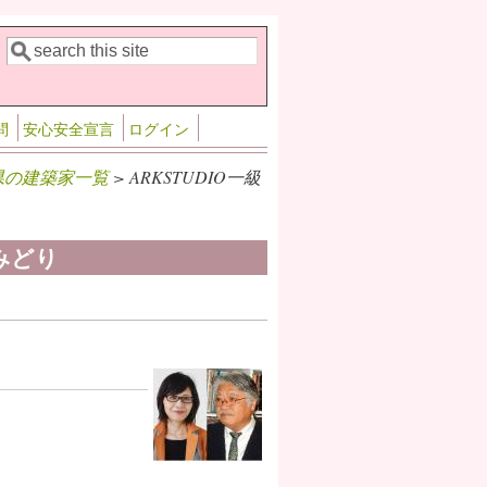
検索
検索フォーム
問
安心安全宣言
ログイン
県の建築家一覧
> ARKSTUDIO一級
みどり