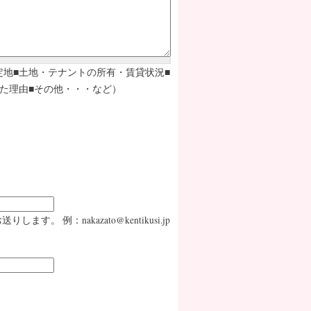
定地■土地・テナントの所有・賃貸状況■
た理由■その他・・・など）
：nakazato@kentikusi.jp