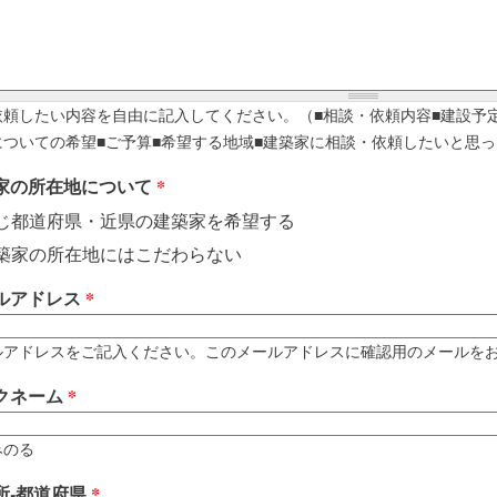
依頼したい内容を自由に記入してください。（■相談・依頼内容■建設予
についての希望■ご予算■希望する地域■建築家に相談・依頼したいと思っ
家の所在地について
*
じ都道府県・近県の建築家を希望する
築家の所在地にはこだわらない
ルアドレス
*
アドレスをご記入ください。このメールアドレスに確認用のメールをお送りします。 例
クネーム
*
みのる
所-都道府県
*