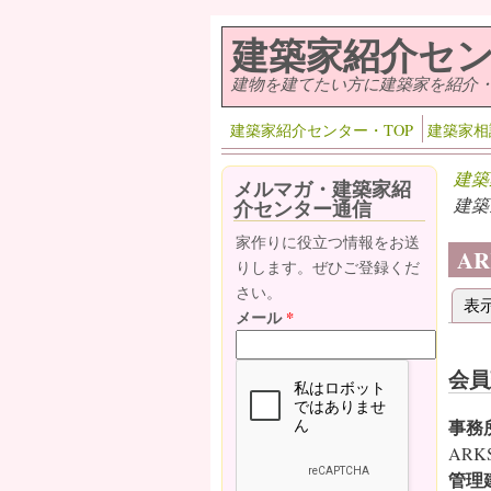
メインコンテンツに移動
建築家紹介セ
建物を建てたい方に建築家を紹介
建築家紹介センター・TOP
建築家相
建築
メルマガ・建築家紹
建築
介センター通信
家作りに役立つ情報をお送
A
りします。ぜひご登録くだ
さい。
表
プ
メール
*
会員
事務
AR
管理