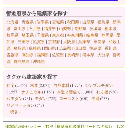
都道府県から建築家を探す
北海道
|
青森県
|
岩手県
|
宮城県
|
秋田県
|
山形県
|
福島県
|
新潟
県
|
富山県
|
石川県
|
福井県
|
山梨県
|
長野県
|
茨城県
|
栃木県
|
群馬県
|
埼玉県
|
千葉県
|
東京都
|
神奈川県
|
岐阜県
|
静岡県
|
愛
知県
|
三重県
|
滋賀県
|
京都府
|
大阪府
|
兵庫県
|
奈良県
|
和歌山
県
|
鳥取県
|
島根県
|
岡山県
|
広島県
|
山口県
|
徳島県
|
香川県
|
愛媛県
|
高知県
|
福岡県
|
佐賀県
|
長崎県
|
熊本県
|
大分県
|
宮崎
県
|
鹿児島県
|
沖縄県
タグから建築家を探す
住宅
(2,355)
木造
(2,071)
自然素材
(1,774)
シンプルモダン
(1,557)
ナチュラル
(1,163)
木造２階建て
(1,064)
むく板
(930)
和モダン
(731)
モダン
(722)
ローコスト
(650)
中庭
(633)
リノベーション
(548)
...続き...
建築家紹介センター・TOP
建築家相談依頼サービスの流れ
お客