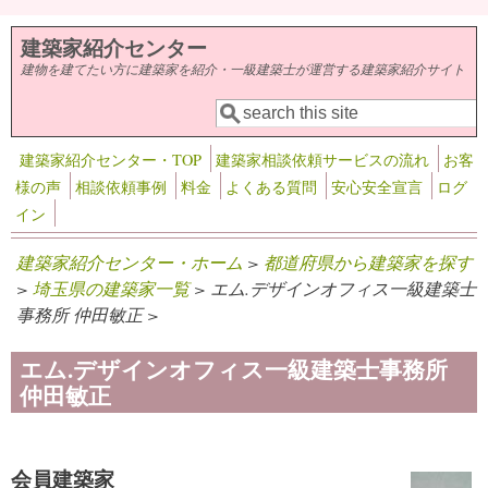
メインコンテンツに移動
建築家紹介センター
建物を建てたい方に建築家を紹介・一級建築士が運営する建築家紹介サイト
検索
検索フォーム
建築家紹介センター・TOP
建築家相談依頼サービスの流れ
お客
様の声
相談依頼事例
料金
よくある質問
安心安全宣言
ログ
イン
建築家紹介センター・ホーム
>
都道府県から建築家を探す
>
埼玉県の建築家一覧
> エム.デザインオフィス一級建築士
事務所 仲田敏正 >
エム.デザインオフィス一級建築士事務所
仲田敏正
会員建築家