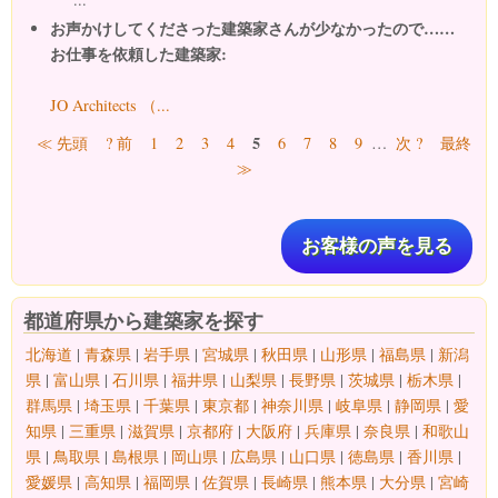
お声かけしてくださった建築家さんが少なかったので……
お仕事を依頼した建築家:
JO Architects （...
ページ
5
≪ 先頭
? 前
1
2
3
4
6
7
8
9
…
次 ?
最終
≫
お客様の声を見る
都道府県から建築家を探す
北海道
|
青森県
|
岩手県
|
宮城県
|
秋田県
|
山形県
|
福島県
|
新潟
県
|
富山県
|
石川県
|
福井県
|
山梨県
|
長野県
|
茨城県
|
栃木県
|
群馬県
|
埼玉県
|
千葉県
|
東京都
|
神奈川県
|
岐阜県
|
静岡県
|
愛
知県
|
三重県
|
滋賀県
|
京都府
|
大阪府
|
兵庫県
|
奈良県
|
和歌山
県
|
鳥取県
|
島根県
|
岡山県
|
広島県
|
山口県
|
徳島県
|
香川県
|
愛媛県
|
高知県
|
福岡県
|
佐賀県
|
長崎県
|
熊本県
|
大分県
|
宮崎