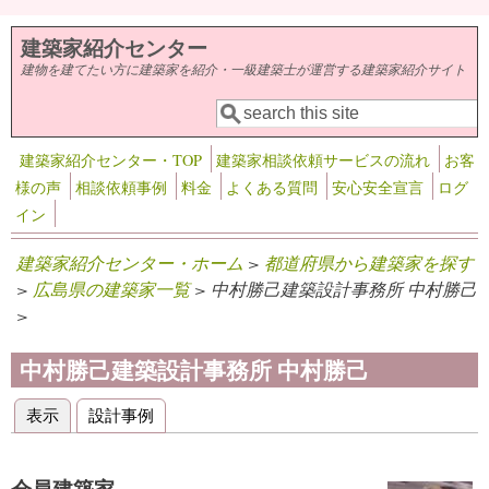
メインコンテンツに移動
建築家紹介センター
建物を建てたい方に建築家を紹介・一級建築士が運営する建築家紹介サイト
検索
検索フォーム
建築家紹介センター・TOP
建築家相談依頼サービスの流れ
お客
様の声
相談依頼事例
料金
よくある質問
安心安全宣言
ログ
イン
建築家紹介センター・ホーム
>
都道府県から建築家を探す
>
広島県の建築家一覧
> 中村勝己建築設計事務所 中村勝己
>
中村勝己建築設計事務所 中村勝己
表示
(アクティブなタブ)
設計事例
プライマリータブ
会員建築家