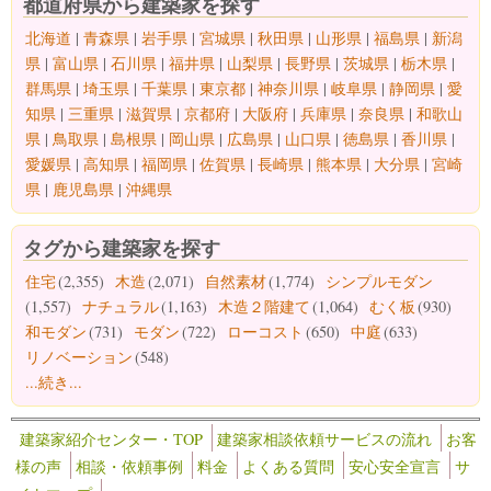
都道府県から建築家を探す
北海道
|
青森県
|
岩手県
|
宮城県
|
秋田県
|
山形県
|
福島県
|
新潟
県
|
富山県
|
石川県
|
福井県
|
山梨県
|
長野県
|
茨城県
|
栃木県
|
群馬県
|
埼玉県
|
千葉県
|
東京都
|
神奈川県
|
岐阜県
|
静岡県
|
愛
知県
|
三重県
|
滋賀県
|
京都府
|
大阪府
|
兵庫県
|
奈良県
|
和歌山
県
|
鳥取県
|
島根県
|
岡山県
|
広島県
|
山口県
|
徳島県
|
香川県
|
愛媛県
|
高知県
|
福岡県
|
佐賀県
|
長崎県
|
熊本県
|
大分県
|
宮崎
県
|
鹿児島県
|
沖縄県
タグから建築家を探す
住宅
(2,355)
木造
(2,071)
自然素材
(1,774)
シンプルモダン
(1,557)
ナチュラル
(1,163)
木造２階建て
(1,064)
むく板
(930)
和モダン
(731)
モダン
(722)
ローコスト
(650)
中庭
(633)
リノベーション
(548)
...続き...
建築家紹介センター・TOP
建築家相談依頼サービスの流れ
お客
様の声
相談・依頼事例
料金
よくある質問
安心安全宣言
サ