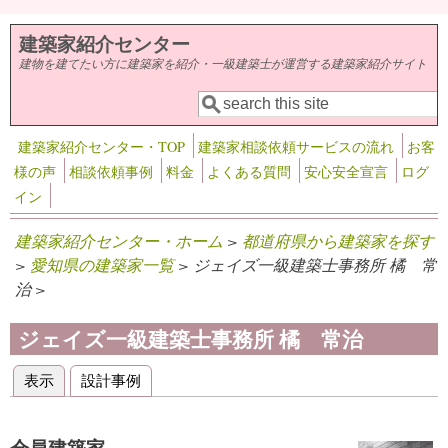
メインコンテンツに移動
建築家紹介センター
建物を建てたい方に建築家を紹介・一級建築士が運営する建築家紹介サイト
検索
検索フォーム
建築家紹介センター・TOP
建築家相談依頼サービスの流れ
お客
様の声
相談依頼事例
料金
よくある質問
安心安全宣言
ログ
イン
建築家紹介センター・ホーム
>
都道府県から建築家を探す
>
愛知県の建築家一覧
> ジェイズ一級建築士事務所 橘 常
治 >
ジェイズ一級建築士事務所 橘 常治
表示
(アクティブなタブ)
設計事例
プライマリータブ
会員建築家