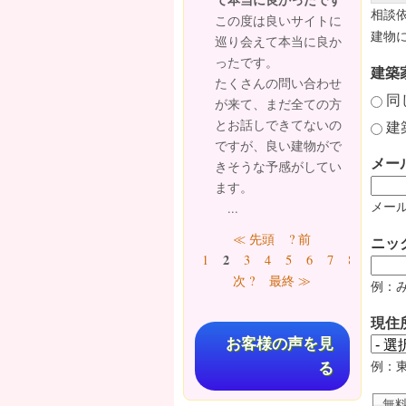
相談
この度は良いサイトに
建物
巡り会えて本当に良か
ったです。
建築
たくさんの問い合わせ
同
が来て、まだ全ての方
とお話しできてないの
建
ですが、良い建物がで
メー
きそうな予感がしてい
ます。
メール
...
ページ
≪ 先頭
? 前
ニッ
2
1
3
4
5
6
7
8
9
…
次 ?
最終 ≫
例：
現住
お客様の声を見
例：
る