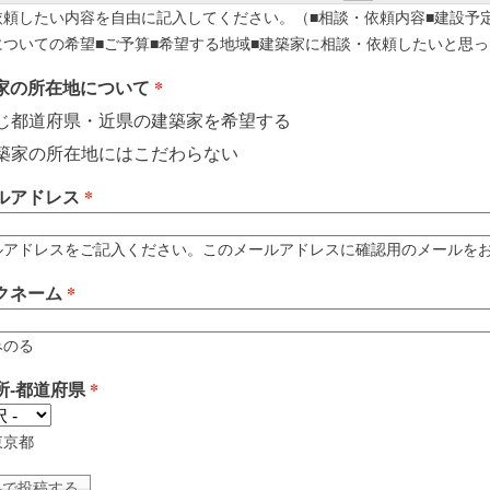
依頼したい内容を自由に記入してください。（■相談・依頼内容■建設予
についての希望■ご予算■希望する地域■建築家に相談・依頼したいと思っ
家の所在地について
*
じ都道府県・近県の建築家を希望する
築家の所在地にはこだわらない
ルアドレス
*
アドレスをご記入ください。このメールアドレスに確認用のメールをお送りします。 例
クネーム
*
みのる
所-都道府県
*
東京都