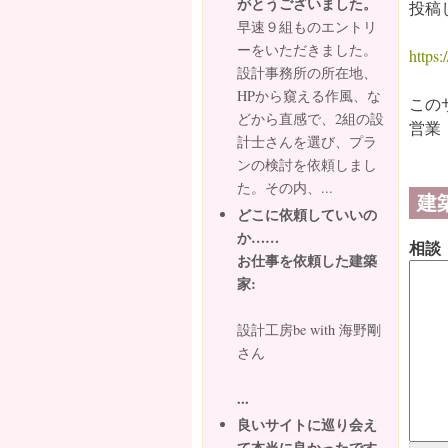
がとうございました。
投稿
早速９組ものエントリ
ーをいただきました。
https:/
設計事務所の所在地、
HPから窺える作風、な
この
どから直感で、2組の設
営業
計士さんを選び、プラ
ンの検討を依頼しまし
た。その内、...
建
どこに依頼していいの
か……
相談
お仕事を依頼した建築
家:
設計工房be with 海野剛
さん
...
良いサイトに巡り会え
て本当に良かったです