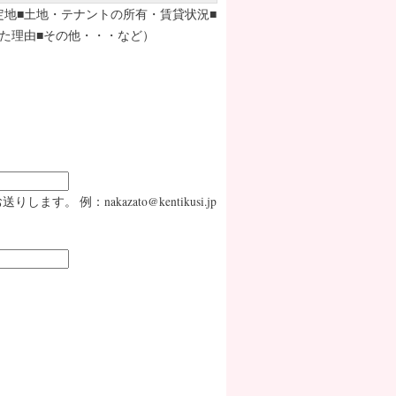
定地■土地・テナントの所有・賃貸状況■
た理由■その他・・・など）
：nakazato@kentikusi.jp