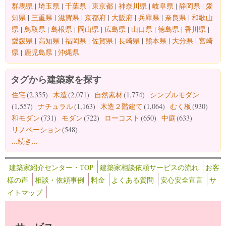
群馬県
|
埼玉県
|
千葉県
|
東京都
|
神奈川県
|
岐阜県
|
静岡県
|
愛
知県
|
三重県
|
滋賀県
|
京都府
|
大阪府
|
兵庫県
|
奈良県
|
和歌山
県
|
鳥取県
|
島根県
|
岡山県
|
広島県
|
山口県
|
徳島県
|
香川県
|
愛媛県
|
高知県
|
福岡県
|
佐賀県
|
長崎県
|
熊本県
|
大分県
|
宮崎
県
|
鹿児島県
|
沖縄県
タグから建築家を探す
住宅
(2,355)
木造
(2,071)
自然素材
(1,774)
シンプルモダン
(1,557)
ナチュラル
(1,163)
木造２階建て
(1,064)
むく板
(930)
和モダン
(731)
モダン
(722)
ローコスト
(650)
中庭
(633)
リノベーション
(548)
...続き...
建築家紹介センター・TOP
建築家相談依頼サービスの流れ
お客
様の声
相談・依頼事例
料金
よくある質問
安心安全宣言
サ
イトマップ