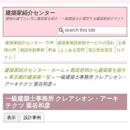
メインコンテンツに移動
建築家紹介センター
建物を建てたい方に建築家を紹介・一級建築士が運営する建築家紹介サイト
検索
検索フォーム
建築家紹介センター・TOP
建築家相談依頼サービスの流れ
お客
様の声
相談依頼事例
料金
よくある質問
安心安全宣言
ログ
イン
建築家紹介センター・ホーム
>
都道府県から建築家を探す
>
東京都の建築家一覧
> 一級建築士事務所 クレアシオン・
アーキテクツ 栗谷和彦 >
一級建築士事務所 クレアシオン・アーキ
テクツ 栗谷和彦
表示
(アクティブなタブ)
設計事例
プライマリータブ