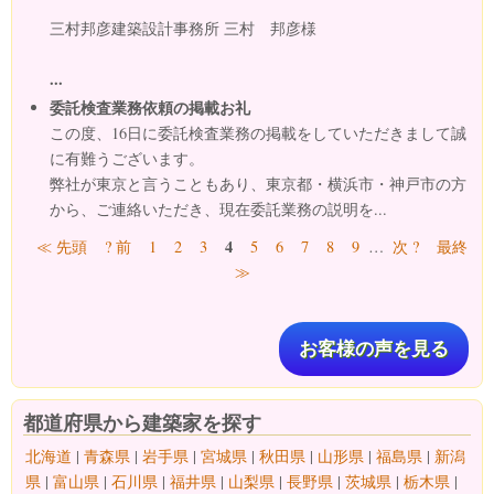
三村邦彦建築設計事務所 三村 邦彦様
...
委託検査業務依頼の掲載お礼
この度、16日に委託検査業務の掲載をしていただきまして誠
に有難うございます。
弊社が東京と言うこともあり、東京都・横浜市・神戸市の方
から、ご連絡いただき、現在委託業務の説明を...
ページ
4
≪ 先頭
? 前
1
2
3
5
6
7
8
9
…
次 ?
最終
≫
お客様の声を見る
都道府県から建築家を探す
北海道
|
青森県
|
岩手県
|
宮城県
|
秋田県
|
山形県
|
福島県
|
新潟
県
|
富山県
|
石川県
|
福井県
|
山梨県
|
長野県
|
茨城県
|
栃木県
|