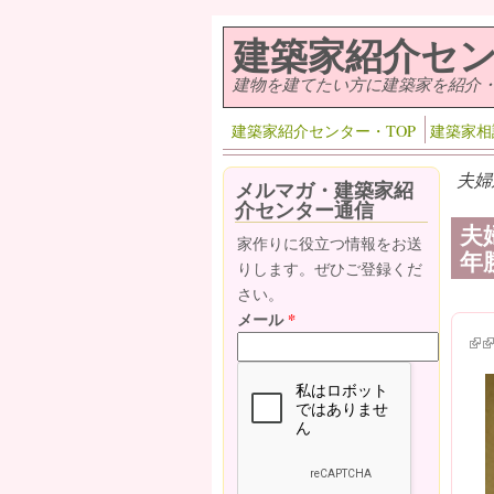
メインコンテンツに移動
建築家紹介セ
建物を建てたい方に建築家を紹介
建築家紹介センター・TOP
建築家相
夫婦
メルマガ・建築家紹
介センター通信
夫
家作りに役立つ情報をお送
年
りします。ぜひご登録くだ
さい。
メール
*
(lin
(l