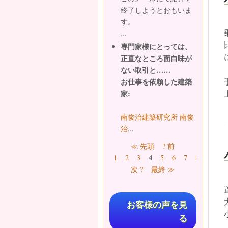
終了しようとおもいま
す。
...
専門家様にとっては、
正直なところ面白味が
ない取引と……
お仕事を依頼した建築
家:
南俊治建築研究所 南俊
治
...
ページ
≪ 先頭
? 前
4
1
2
3
5
6
7
8
9
…
次 ?
最終 ≫
お客様の声を見
る