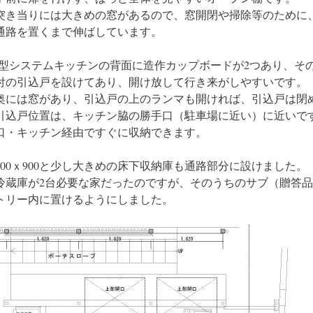
突き当りには大きめの窓があるので、窓開閉や掃除等のために
通路を置くまで伸ばしています。
I型システムキッチンの背面に造作カップボードが2つあり、そ
付の引込戸を設けてあり、開け放して行き来がしやすいです。
奥には窓があり、引込戸の上のランマも開ければ、引込戸は閉
引込戸位置は、キッチン脇の勝手口（駐車場に近い）に近いで
口・キッチン経由ですぐに収納できます。
600ｘ900と少し大きめの床下収納庫も通路部分に設けました。
冷蔵庫が2台必要な家だったのですが、そのうちのサブ（贈答
トリー内に置けるようにしました。