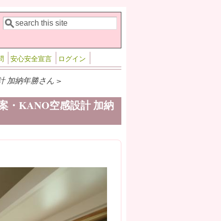
検索
検索フォーム
問
安心安全宣言
ログイン
 加納年勝さん >
・KANO空感設計 加納