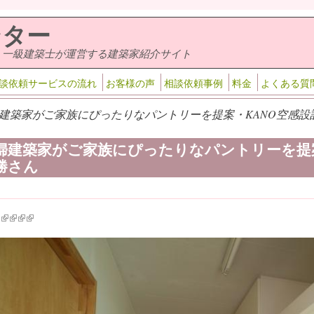
ンター
・一級建築士が運営する建築家紹介サイト
談依頼サービスの流れ
お客様の声
相談依頼事例
料金
よくある質
建築家がご家族にぴったりなパントリーを提案・KANO空感設計
婦建築家がご家族にぴったりなパントリーを提案
勝さん
k is external)
ink is external)
(link is external)
(link is external)
(link is external)
(link is external)