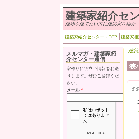
メインコンテンツに移動
建築家紹介セ
建物を建てたい方に建築家を紹介
建築家紹介センター・TOP
建築家相
建築
メルマガ・建築家紹
介センター通信
狭
家作りに役立つ情報をお送
りします。ぜひご登録くだ
さい。
(lin
(l
メール
*