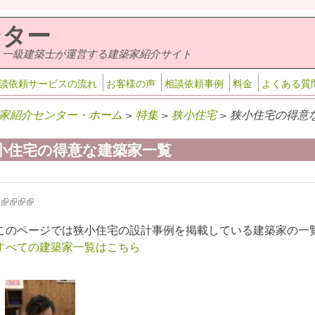
ンター
・一級建築士が運営する建築家紹介サイト
談依頼サービスの流れ
お客様の声
相談依頼事例
料金
よくある質
家紹介センター・ホーム
>
特集
>
狭小住宅
> 狭小住宅の得意
小住宅の得意な建築家一覧
k is external)
ink is external)
(link is external)
(link is external)
(link is external)
(link is external)
このページでは狭小住宅の設計事例を掲載している建築家の一
すべての建築家一覧はこちら