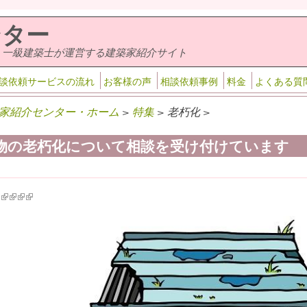
ンター
・一級建築士が運営する建築家紹介サイト
談依頼サービスの流れ
お客様の声
相談依頼事例
料金
よくある質
家紹介センター・ホーム
>
特集
> 老朽化 >
物の老朽化について相談を受け付けています
k is external)
ink is external)
(link is external)
(link is external)
(link is external)
(link is external)