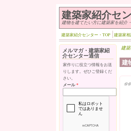
メインコンテンツに移動
建築家紹介セ
建物を建てたい方に建築家を紹介
建築家紹介センター・TOP
建築家相
建築
メルマガ・建築家紹
介センター通信
建
家作りに役立つ情報をお送
りします。ぜひご登録くだ
さい。
(lin
(l
メール
*