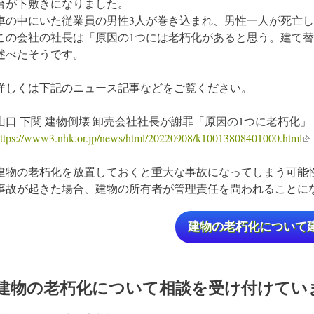
台が下敷きになりました。
車の中にいた従業員の男性3人が巻き込まれ、男性一人が死亡し
この会社の社長は「原因の1つには老朽化があると思う。建て
述べたそうです。
詳しくは下記のニュース記事などをご覧ください。
山口 下関 建物倒壊 卸売会社社長が謝罪「原因の1つに老朽化」
ttps://www3.nhk.or.jp/news/html/20220908/k10013808401000.html
(li
建物の老朽化を放置しておくと重大な事故になってしまう可能
事故が起きた場合、建物の所有者が管理責任を問われることに
建物の老朽化について
建物の老朽化について相談を受け付けてい