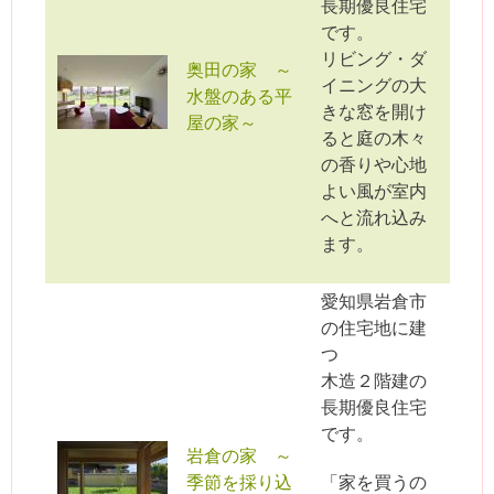
長期優良住宅
です。
リビング・ダ
奥田の家 ～
イニングの大
水盤のある平
きな窓を開け
屋の家～
ると庭の木々
の香りや心地
よい風が室内
へと流れ込み
ます。
愛知県岩倉市
の住宅地に建
つ
木造２階建の
長期優良住宅
です。
岩倉の家 ～
季節を採り込
「家を買うの