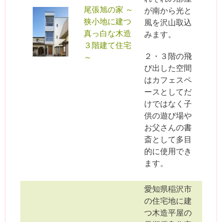
尾張旭の家 ～
が南から光と
狭小地に建つ
風を沢山取込
真っ白な木造
みます。
３階建て住宅
２・３階の飛
～
び出した空間
はカフェスペ
ースとしてだ
けではなく子
供の遊び場や
お父さんの書
斎として多目
的に使用でき
ます。
愛知県稲沢市
の住宅地に建
つ木造平屋の