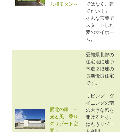
む和モダン～
ではなく、建
てたい！」
そんな言葉で
スタートした
夢のマイホー
ム。
愛知県北部の
住宅地に建つ
木造２階建の
長期優良住宅
です。
リビング・ダ
イニングの南
愛北の家 ～
の大きな窓を
光と風、香り
開けるとそこ
のリゾート空
はもうリゾー
間～
ト空間。