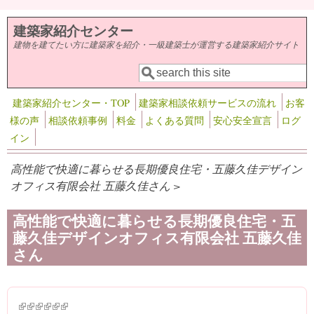
メインコンテンツに移動
建築家紹介センター
建物を建てたい方に建築家を紹介・一級建築士が運営する建築家紹介サイト
検索
検索フォーム
建築家紹介センター・TOP
建築家相談依頼サービスの流れ
お客
様の声
相談依頼事例
料金
よくある質問
安心安全宣言
ログ
イン
高性能で快適に暮らせる長期優良住宅・五藤久佳デザイン
オフィス有限会社 五藤久佳さん >
高性能で快適に暮らせる長期優良住宅・五
藤久佳デザインオフィス有限会社 五藤久佳
さん
(link is external)
(link is external)
(link is external)
(link is external)
(link is external)
(link is external)