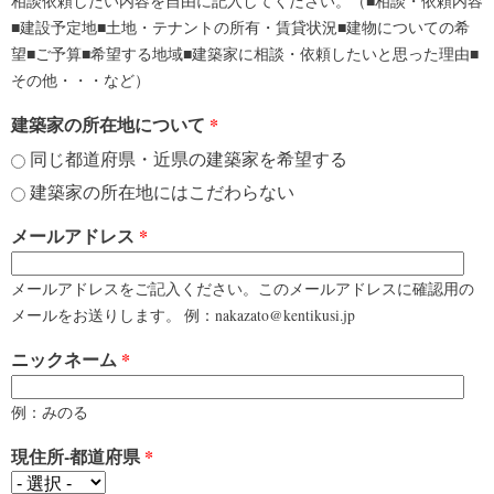
相談依頼したい内容を自由に記入してください。（■相談・依頼内容
■建設予定地■土地・テナントの所有・賃貸状況■建物についての希
望■ご予算■希望する地域■建築家に相談・依頼したいと思った理由■
その他・・・など）
建築家の所在地について
*
同じ都道府県・近県の建築家を希望する
建築家の所在地にはこだわらない
メールアドレス
*
メールアドレスをご記入ください。このメールアドレスに確認用の
メールをお送りします。 例：nakazato@kentikusi.jp
ニックネーム
*
例：みのる
現住所-都道府県
*