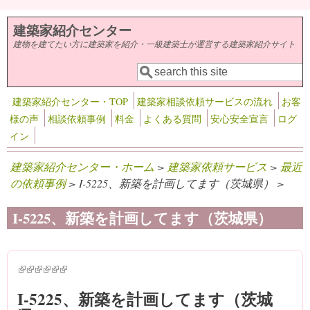
メインコンテンツに移動
建築家紹介センター
建物を建てたい方に建築家を紹介・一級建築士が運営する建築家紹介サイト
検索
検索フォーム
建築家紹介センター・TOP
建築家相談依頼サービスの流れ
お客
様の声
相談依頼事例
料金
よくある質問
安心安全宣言
ログ
イン
建築家紹介センター・ホーム
>
建築家依頼サービス
>
最近
の依頼事例
> I-5225、新築を計画してます（茨城県） >
I-5225、新築を計画してます（茨城県）
(link is external)
(link is external)
(link is external)
(link is external)
(link is external)
(link is external)
I-5225、新築を計画してます（茨城