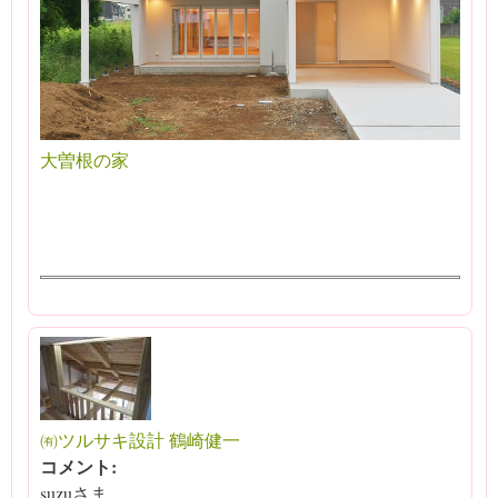
大曽根の家
㈲ツルサキ設計 鶴崎健一
コメント:
suzuさま