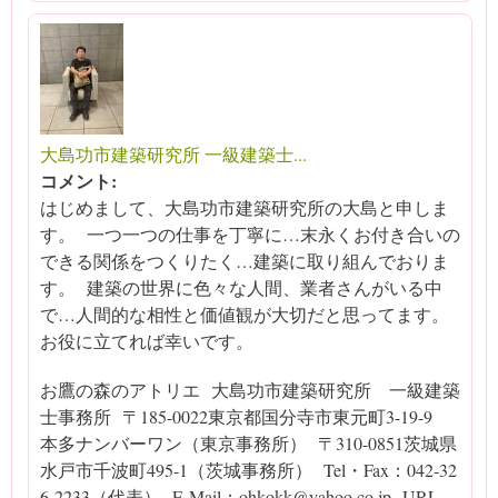
大島功市建築研究所 一級建築士...
コメント:
はじめまして、大島功市建築研究所の大島と申しま
す。 一つ一つの仕事を丁寧に…末永くお付き合いの
できる関係をつくりたく…建築に取り組んでおりま
す。 建築の世界に色々な人間、業者さんがいる中
で…人間的な相性と価値観が大切だと思ってます。
お役に立てれば幸いです。
お鷹の森のアトリエ 大島功市建築研究所 一級建築
士事務所 〒185-0022東京都国分寺市東元町3-19-9
本多ナンバーワン（東京事務所） 〒310-0851茨城県
水戸市千波町495-1（茨城事務所） Tel・Fax：042-32
6-2233（代表） E-Mail：ohkokk@yahoo.co.jp URL