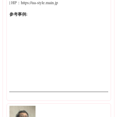
| HP：https://ua-style.main.jp
参考事例: