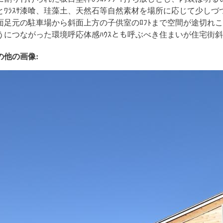
とﾜﾗｽｻ漆喰、珪藻土、天然石等自然素材を場所に応じて少し
面足元の駐車場から斜面上方の子供室のﾛﾌﾄまで空間が途切れこ
うにつながった環境呼応体感ﾊｳｽとも呼ぶべき住まいが住宅街
の他の画像: