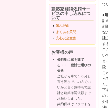
て
建築家相談依頼サー
ビスの申し込みにつ
●
いて
計
選ぶ理由
斜
な
よくある質問
建
安心安全宣言
す
こ
お客様の声
い
傾斜地に家を建て
ま
る・・・設計士選びの
段
失敗
こ
当社から車で１０分と
っ
言う近さでこの方でい
た
いかと言う気持ちで設
下
計と建築確認依頼まで
の
お願いしました。
外
契約価格はフラットを
法