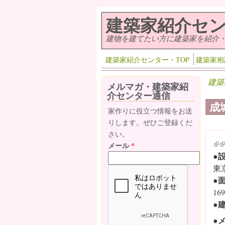
メインコンテンツに移動
建築家紹介セ
建物を建てたい方に建築家を紹介
建築家紹介センター・TOP
建築家相
建築
メルマガ・建築家紹
介センター通信
成
家作りに役立つ情報をお送
りします。ぜひご登録くだ
さい。
(lin
(l
メール
*
●
東
●
16
●
●