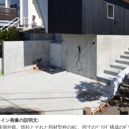
メイン画像の説明文:
路側外観。焼杉とそれと同材型枠のRC、同寸のﾍﾞｲｽｷﾞ構成のﾎﾞ