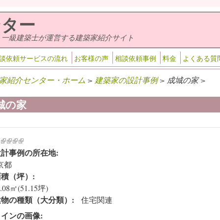
ンター
・一級建築士が運営する建築家紹介サイト
談依頼サービスの流れ
お客様の声
相談依頼事例
料金
よくある質
家紹介センター・ホーム
>
建築家の設計事例
> 成城の家 >
城の家
k is external)
ink is external)
(link is external)
(link is external)
(link is external)
(link is external)
設計事例の所在地:
京都
面積（坪）:
9.08㎡(51.15坪)
建物の種類（大分類）:
住宅関連
メインの画像: