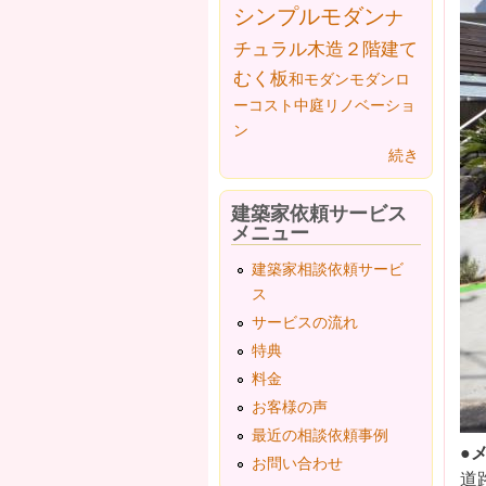
シンプルモダン
ナ
チュラル
木造２階建て
むく板
和モダン
モダン
ロ
ーコスト
中庭
リノベーショ
ン
続き
建築家依頼サービス
メニュー
建築家相談依頼サービ
ス
サービスの流れ
特典
料金
お客様の声
最近の相談依頼事例
●
お問い合わせ
道