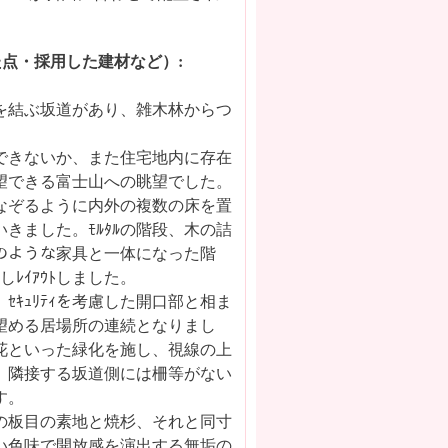
点・採用した建材など）:
を結ぶ坂道があり、雑木林からつ
はできないか、また住宅地内に存在
望できる富士山への眺望でした。
なぞるように内外の複数の床を置
きました。ﾓﾙﾀﾙの階段、木の詰
ｪのような家具と一体になった階
ﾚｲｱｳﾄしました。
ｷｭﾘﾃｨを考慮した開口部と相ま
望める居場所の連続となりまし
花といった緑化を施し、視線の上
、隣接する坂道側には柵等がない
す。
の板目の素地と焼杉、それと同寸
るい色味で開放感を演出する無垢の