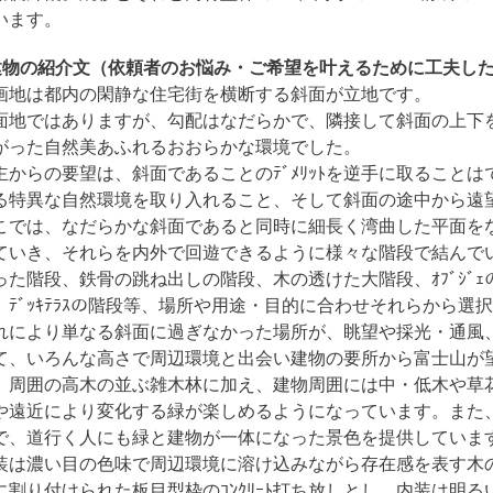
います。
建物の紹介文（依頼者のお悩み・ご希望を叶えるために工夫した
画地は都内の閑静な住宅街を横断する斜面が立地です。
面地ではありますが、勾配はなだらかで、隣接して斜面の上下
がった自然美あふれるおおらかな環境でした。
主からの要望は、斜面であることのﾃﾞﾒﾘｯﾄを逆手に取ること
る特異な自然環境を取り入れること、そして斜面の途中から遠
こでは、なだらかな斜面であると同時に細長く湾曲した平面を
ていき、それらを内外で回遊できるように様々な階段で結んでい
った階段、鉄骨の跳ね出しの階段、木の透けた大階段、ｵﾌﾞｼﾞ
、ﾃﾞｯｷﾃﾗｽの階段等、場所や用途・目的に合わせそれらから選択し
れにより単なる斜面に過ぎなかった場所が、眺望や採光・通風、ｾ
て、いろんな高さで周辺環境と出会い建物の要所から富士山が
。周囲の高木の並ぶ雑木林に加え、建物周囲には中・低木や草
や遠近により変化する緑が楽しめるようになっています。また
で、道行く人にも緑と建物が一体になった景色を提供していま
装は濃い目の色味で周辺環境に溶け込みながら存在感を表す木
に割り付けられた板目型枠のｺﾝｸﾘｰﾄ打ち放しとし、内装は明