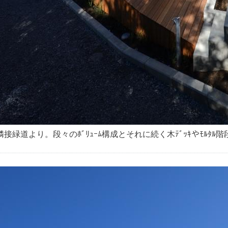
隣接緑道より。段々のﾎﾞﾘｭｰﾑ構成とそれに続く木ﾃﾞｯｷやﾓﾙﾀﾙ