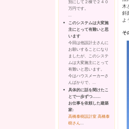
別にして２棟で２４０
木
万円です。
斜
...
よ
このシステムは大変施
主にとって有難いと思
そ
います
今回は他設計士さんに
お願いすることになり
ましたが、このシステ
ムは大変施主にとって
有難いと思います。
今はハウスメーカーさ
んばかりで、...
具体的に話を聞けたこ
とで一歩ずつ……
お仕事を依頼した建築
家:
高橋泰樹設計室 高橋泰
樹さん
...