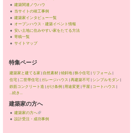
建築関連ノウハウ
当サイトの竣工事例
建築家インタビュー一覧
オープンハウス・建築イベント情報
安い土地に住みやすい家をたてる方法
寄稿一覧
サイトマップ
特集ページ
建築家と建てる家
|
自然素材
|
傾斜地
|
狭小住宅
|
リフォーム
|
住宅
|
二世帯住宅
|
ガレージハウス
|
再建築不可
|
シンプルモダン
|
鉄筋コンクリート造
|
がけ条例
|
用途変更
|
平屋
|
コートハウス
|
...続き...
建築家の方へ
建築家の方へ
(link is external)
設計受注・成功事例