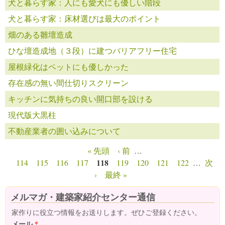
犬と暮らす家：人にも愛犬にも優しい階段
犬と暮らす家：床材選びは最大のポイント
畑のある雛壇造成
ひな壇造成地（３段）に建つバリアフリー住宅
屋根緑化はペットにも優しかった
存在感の無い間仕切りスクリーン
キッチンに気持ちの良い開口部を設ける
現代版大黒柱
不動産業者の囲い込みについて
« 先頭
‹ 前
…
ページ
118
114
115
116
117
119
120
121
122
…
次
›
最終 »
メルマガ・建築家紹介センター通信
家作りに役立つ情報をお送りします。ぜひご登録ください。
メール
*