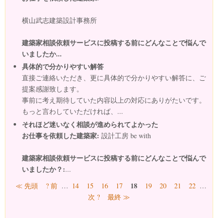
横山武志建築設計事務所
建築家相談依頼サービスに投稿する前にどんなことで悩んで
いましたか...
具体的で分かりやすい解答
直接ご連絡いただき、更に具体的で分かりやすい解答に、ご
提案感謝致します。
事前に考え期待していた内容以上の対応にありがたいです。
もっと言わしていただければ、...
それほど迷いなく相談が進められてよかった
お仕事を依頼した建築家:
設計工房 be with
建築家相談依頼サービスに投稿する前にどんなことで悩んで
いましたか？:
...
ページ
18
≪ 先頭
? 前
…
14
15
16
17
19
20
21
22
…
次 ?
最終 ≫