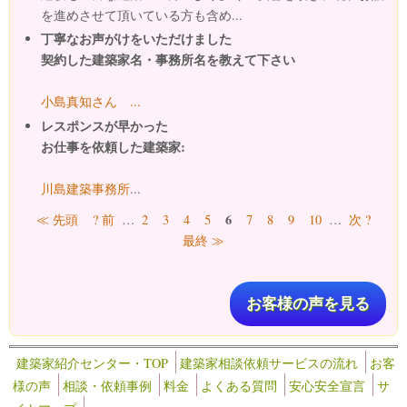
を進めさせて頂いている方も含め...
丁寧なお声がけをいただけました
契約した建築家名・事務所名を教えて下さい
小島真知さん ...
レスポンスが早かった
お仕事を依頼した建築家:
川島建築事務所
...
ページ
6
≪ 先頭
? 前
…
2
3
4
5
7
8
9
10
…
次 ?
最終 ≫
お客様の声を見る
建築家紹介センター・TOP
建築家相談依頼サービスの流れ
お客
様の声
相談・依頼事例
料金
よくある質問
安心安全宣言
サ