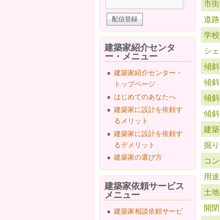
市街
道路
学校
建築家紹介センタ
シェ
ー・メニュー
傾斜
建築家紹介センター・
傾斜
トップページ
はじめてのあなたへ
傾斜
建築家に設計を依頼す
傾斜
るメリット
建築
建築家に設計を依頼す
掘り
るデメリット
建築家の選び方
コン
用途
建築家依頼サービス
土地
メニュー
開閉
建築家相談依頼サービ