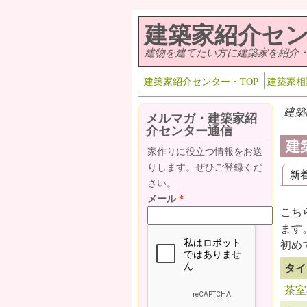
メインコンテンツに移動
建築家紹介セ
建物を建てたい方に建築家を紹介
建築家紹介センター・TOP
建築家相
建築
メルマガ・建築家紹
介センター通信
建
家作りに役立つ情報をお送
りします。ぜひご登録くだ
新
プ
さい。
メール
*
こち
ます
初め
タイ
茶室