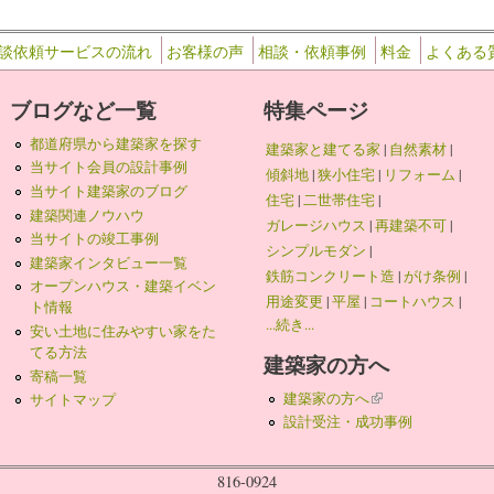
談依頼サービスの流れ
お客様の声
相談・依頼事例
料金
よくある
ブログなど一覧
特集ページ
都道府県から建築家を探す
建築家と建てる家
|
自然素材
|
当サイト会員の設計事例
傾斜地
|
狭小住宅
|
リフォーム
|
当サイト建築家のブログ
住宅
|
二世帯住宅
|
建築関連ノウハウ
ガレージハウス
|
再建築不可
|
当サイトの竣工事例
シンプルモダン
|
建築家インタビュー一覧
鉄筋コンクリート造
|
がけ条例
|
オープンハウス・建築イベン
用途変更
|
平屋
|
コートハウス
|
ト情報
...続き...
安い土地に住みやすい家をた
てる方法
建築家の方へ
寄稿一覧
建築家の方へ
(link is external)
サイトマップ
設計受注・成功事例
816-0924