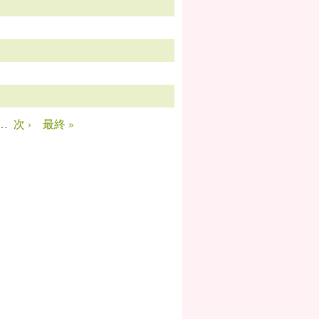
…
次 ›
最終 »