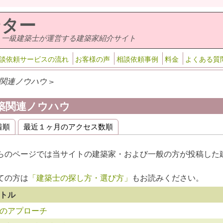
ンター
・一級建築士が運営する建築家紹介サイト
談依頼サービスの流れ
お客様の声
相談依頼事例
料金
よくある質
関連ノウハウ >
築関連ノウハウ
着順
最近１ヶ月のアクセス数順
ライマリータブ
らのページでは当サイトの建築家・および一般の方が投稿した
。
ての方は
「建築士の探し方・選び方」
もお読みください。
トル
のアプローチ