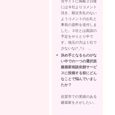
当サイトに掲載２日後
には８社よりコメント
頂き、順次失礼のない
ようコメントのお礼と
事前の資料を送付しま
した。３社とは面談の
予定をやりとり中で
す。地元の方は１社で
少ないな(^_^;) ...
決め手となるものがな
い中での一つの選択肢
建築家相談依頼サービ
スに投稿する前にどん
なことで悩んでいまし
たか？
佐賀市での実績のある
建築家をさがしたい。
...