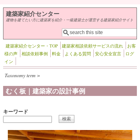
メインコンテンツに移動
建築家紹介センター
建物を建てたい方に建築家を紹介・一級建築士が運営する建築家紹介サイト
検索
検索フォーム
建築家紹介センター・TOP
建築家相談依頼サービスの流れ
お客
様の声
相談依頼事例
料金
よくある質問
安心安全宣言
ログ
イン
Taxonomy term >
むく板｜建築家の設計事例
キーワード