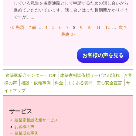
している私道を協定通路として申請するための話し合いから
進めていただいています。話し合いはまだ長期間かかりそう
ですが、...
ページ
8
≪ 先頭
? 前
…
4
5
6
7
9
10
11
12
…
次 ?
最終 ≫
お客様の声を見る
建築家紹介センター・TOP
建築家相談依頼サービスの流れ
お客
様の声
相談・依頼事例
料金
よくある質問
安心安全宣言
サ
イトマップ
サービス
建築家相談依頼サービス
お客様の声
建築成功事例