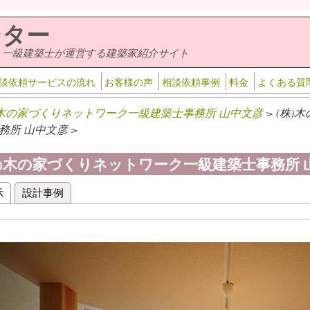
ンター
・一級建築士が運営する建築家紹介サイト
談依頼サービスの流れ
お客様の声
相談依頼事例
料金
よくある質
)木の家づくりネットワーク一級建築士事務所 山中文彦
> (株
務所 山中文彦 >
株)木の家づくりネットワーク一級建築士事務所
示
設計事例
(アクティブなタブ)
ライマリータブ