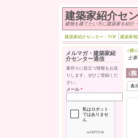
メインコンテンツに移動
建築家紹介セ
建物を建てたい方に建築家を紹介
建築家紹介センター・TOP
建築家相
(株
メルマガ・建築家紹
士事
介センター通信
家作りに役立つ情報をお送
(
りします。ぜひご登録くだ
さい。
表
プ
メール
*