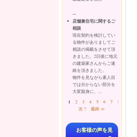
...
店舗兼住宅に関するご
相談
現在契約を検討してい
る物件がありましてご
相談の掲載をさせて頂
きました。2日後に地元
の建築家さんからご連
絡を頂きました。
物件を見ながら素人目
では分からない部分を
大変親身に、...
ページ
1
2
3
4
5
6
7
8
9
…
次 ?
最終 ≫
お客様の声を見