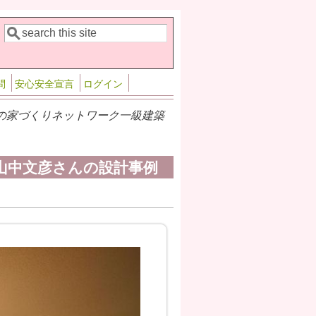
検索
検索フォーム
問
安心安全宣言
ログイン
)木の家づくりネットワーク一級建築
 山中文彦さんの設計事例