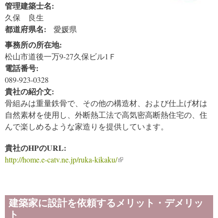
管理建築士名:
久保 良生
都道府県名:
愛媛県
事務所の所在地:
松山市道後一万9-27久保ビル1Ｆ
電話番号:
089-923-0328
貴社の紹介文:
骨組みは重量鉄骨で、その他の構造材、および仕上げ材は
自然素材を使用し、外断熱工法で高気密高断熱住宅の、住
んで楽しめるような家造りを提供しています。
貴社のHPのURL:
http://home.e-catv.ne.jp/ruka-kikaku/
(link is external)
建築家に設計を依頼するメリット・デメリッ
ト