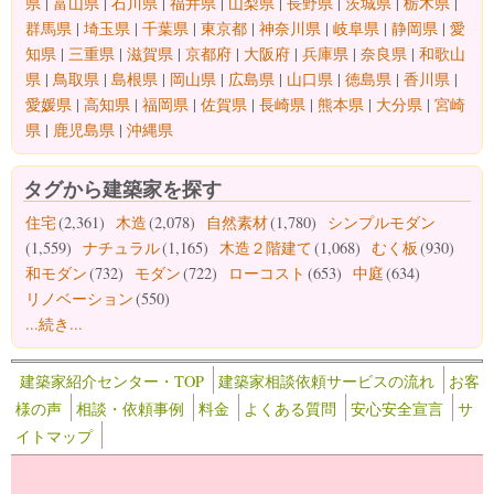
県
|
富山県
|
石川県
|
福井県
|
山梨県
|
長野県
|
茨城県
|
栃木県
|
群馬県
|
埼玉県
|
千葉県
|
東京都
|
神奈川県
|
岐阜県
|
静岡県
|
愛
知県
|
三重県
|
滋賀県
|
京都府
|
大阪府
|
兵庫県
|
奈良県
|
和歌山
県
|
鳥取県
|
島根県
|
岡山県
|
広島県
|
山口県
|
徳島県
|
香川県
|
愛媛県
|
高知県
|
福岡県
|
佐賀県
|
長崎県
|
熊本県
|
大分県
|
宮崎
県
|
鹿児島県
|
沖縄県
タグから建築家を探す
住宅
(2,361)
木造
(2,078)
自然素材
(1,780)
シンプルモダン
(1,559)
ナチュラル
(1,165)
木造２階建て
(1,068)
むく板
(930)
和モダン
(732)
モダン
(722)
ローコスト
(653)
中庭
(634)
リノベーション
(550)
...続き...
建築家紹介センター・TOP
建築家相談依頼サービスの流れ
お客
様の声
相談・依頼事例
料金
よくある質問
安心安全宣言
サ
イトマップ