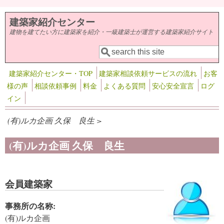
メインコンテンツに移動
建築家紹介センター
建物を建てたい方に建築家を紹介・一級建築士が運営する建築家紹介サイト
検索
検索フォーム
建築家紹介センター・TOP
建築家相談依頼サービスの流れ
お客
様の声
相談依頼事例
料金
よくある質問
安心安全宣言
ログ
イン
(有)ルカ企画 久保 良生 >
(有)ルカ企画 久保 良生
会員建築家
事務所の名称:
(有)ルカ企画