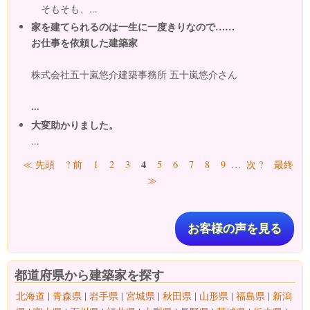
そもそも、...
家を建てられるのは一生に一度きりなので……
お仕事を依頼した建築家
株式会社五十嵐悠介建築事務所 五十嵐悠介さん
...
大変助かりました。
...
ページ
4
≪ 先頭
? 前
1
2
3
5
6
7
8
9
…
次 ?
最終
≫
お客様の声を見る
都道府県から建築家を探す
北海道
|
青森県
|
岩手県
|
宮城県
|
秋田県
|
山形県
|
福島県
|
新潟