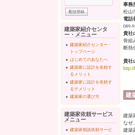
事務
松山
電話
089-9
建築家紹介センタ
貴社
ー・メニュー
骨組
建築家紹介センター・
断熱
トップページ
はじめてのあなたへ
貴社
建築家に設計を依頼す
http:/
るメリット
建築家に設計を依頼す
るデメリット
建
建築家の選び方
建築家依頼サービス
建築
メニュー
なぜ
建築家相談依頼サービ
建築