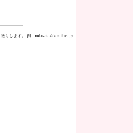
：nakazato@kentikusi.jp