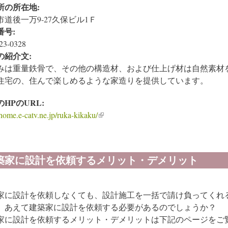
所の所在地:
市道後一万9-27久保ビル1Ｆ
番号:
23-0328
の紹介文:
みは重量鉄骨で、その他の構造材、および仕上げ材は自然素材
住宅の、住んで楽しめるような家造りを提供しています。
のHPのURL:
/home.e-catv.ne.jp/ruka-kikaku/
(link is external)
築家に設計を依頼するメリット・デメリット
家に設計を依頼しなくても、設計施工を一括で請け負ってくれ
、あえて建築家に設計を依頼する必要があるのでしょうか？
家に設計を依頼するメリット・デメリットは下記のページをご