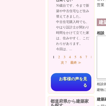
営業
50歳台です、今まで新
築や中古住宅など住み
替えてきました。
建
中古住宅購入時でも、
やはり設計士が関わり
相談
時間をかけて立てた家
は、住みやすく、こだ
わりがあります。
今回は、...
ページ
1
2
3
4
5
6
7
8
9
…
次 ?
最終 ≫
お客様の声を見
相談
る
建物
建築
都道府県から建築家
を探す