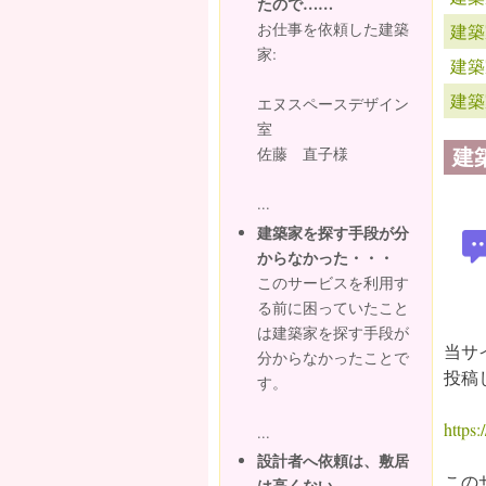
たので……
お仕事を依頼した建築
建築
家:
建築
建築
エヌスペースデザイン
室
建
佐藤 直子様
...
建築家を探す手段が分
からなかった・・・
このサービスを利用す
る前に困っていたこと
は建築家を探す手段が
当サ
分からなかったことで
投稿
す。
https:/
...
設計者へ依頼は、敷居
この
は高くない