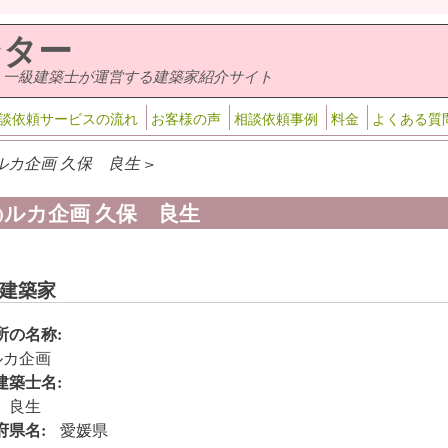
ンター
・一級建築士が運営する建築家紹介サイト
談依頼サービスの流れ
お客様の声
相談依頼事例
料金
よくある質
)ルカ企画 久保 良生 >
有)ルカ企画 久保 良生
建築家
所の名称:
ルカ企画
建築士名:
 良生
府県名:
愛媛県