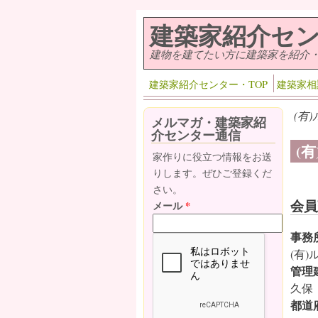
メインコンテンツに移動
建築家紹介セ
建物を建てたい方に建築家を紹介
建築家紹介センター・TOP
建築家相
(有
メルマガ・建築家紹
介センター通信
(
家作りに役立つ情報をお送
りします。ぜひご登録くだ
さい。
会員
メール
*
事務
(有)
管理
久保
都道