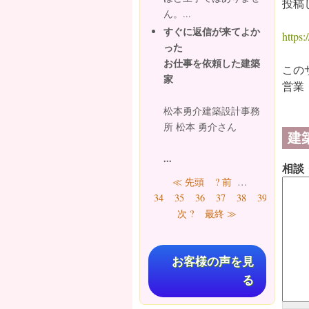
投稿
ん。...
すぐに返信が来てよか
https:/
った
お仕事を依頼した建築
この
家
営業
松本勇介建築設計事務
所 松本 勇介さん
建
...
相談
ページ
≪ 先頭
? 前
…
41
34
35
36
37
38
39
40
次 ?
最終 ≫
お客様の声を見
る