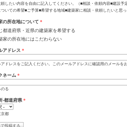
依頼したい内容を自由に記入してください。（■相談・依頼内容■建設予
についての希望■ご予算■希望する地域■建築家に相談・依頼したいと思っ
家の所在地について
*
じ都道府県・近県の建築家を希望する
築家の所在地にはこだわらない
ルアドレス
*
アドレスをご記入ください。このメールアドレスに確認用のメールをお送りします。 例
クネーム
*
みのる
所-都道府県
*
東京都