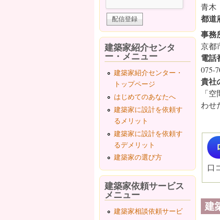
青木
都道
事務
建築家紹介センタ
京都
ー・メニュー
電話
075-7
建築家紹介センター・
貴社
トップページ
「空
はじめてのあなたへ
わせ
建築家に設計を依頼す
るメリット
建築家に設計を依頼す
るデメリット
建築家の選び方
口
建築家依頼サービス
メニュー
建
建築家相談依頼サービ