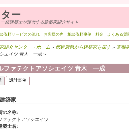
ンター
・一級建築士が運営する建築家紹介サイト
談依頼サービスの流れ
お客様の声
相談依頼事例
料金
よくある質
家紹介センター・ホーム
>
都道府県から建築家を探す
>
京都
シエイツ 青木 一成 >
ルファテクトアソシエイツ 青木 一成
示
(アクティブなタブ)
設計事例
ライマリータブ
建築家
所の名称:
ファテクトアソシエイツ
建築士名: