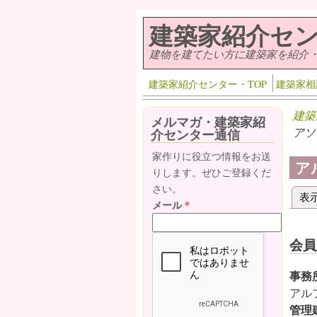
メインコンテンツに移動
建築家紹介セ
建物を建てたい方に建築家を紹介
建築家紹介センター・TOP
建築家相
建築
メルマガ・建築家紹
アソ
介センター通信
家作りに役立つ情報をお送
ア
りします。ぜひご登録くだ
さい。
表
プ
メール
*
会員
事務
アル
管理