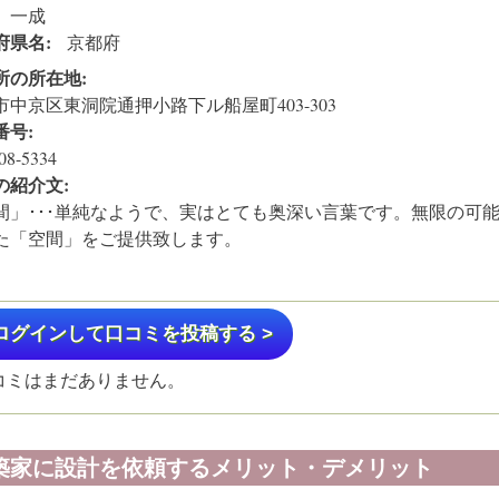
 一成
府県名:
京都府
所の所在地:
市中京区東洞院通押小路下ル船屋町403-303
番号:
08-5334
の紹介文:
間」･･･単純なようで、実はとても奥深い言葉です。無限の可
た「空間」をご提供致します。
ログインして口コミを投稿する >
コミはまだありません。
築家に設計を依頼するメリット・デメリット