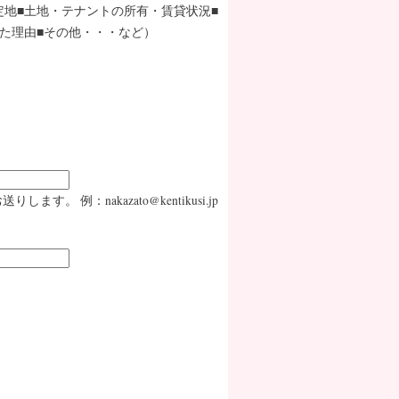
定地■土地・テナントの所有・賃貸状況■
た理由■その他・・・など）
：nakazato@kentikusi.jp