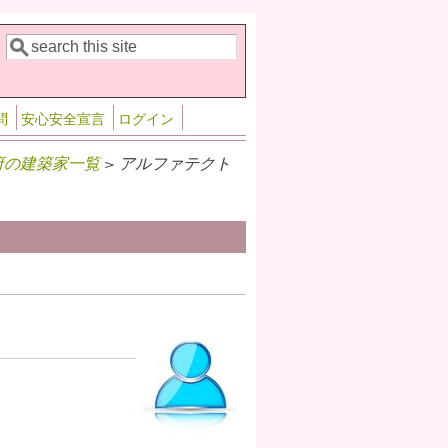
検索
検索フォーム
問
安心安全宣言
ログイン
府の建築家一覧
> アルファテクト