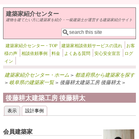
メインコンテンツに移動
建築家紹介センター
建物を建てたい方に建築家を紹介・一級建築士が運営する建築家紹介サイト
検索
検索フォーム
建築家紹介センター・TOP
建築家相談依頼サービスの流れ
お客
様の声
相談依頼事例
料金
よくある質問
安心安全宣言
ログ
イン
建築家紹介センター・ホーム
>
都道府県から建築家を探す
>
岐阜県の建築家一覧
> 後藤耕太建築工房 後藤耕太 >
後藤耕太建築工房 後藤耕太
表示
(アクティブなタブ)
設計事例
プライマリータブ
会員建築家