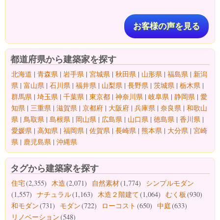
お客様の声を見る
都道府県から建築家を探す
北海道
|
青森県
|
岩手県
|
宮城県
|
秋田県
|
山形県
|
福島県
|
新潟
県
|
富山県
|
石川県
|
福井県
|
山梨県
|
長野県
|
茨城県
|
栃木県
|
群馬県
|
埼玉県
|
千葉県
|
東京都
|
神奈川県
|
岐阜県
|
静岡県
|
愛
知県
|
三重県
|
滋賀県
|
京都府
|
大阪府
|
兵庫県
|
奈良県
|
和歌山
県
|
鳥取県
|
島根県
|
岡山県
|
広島県
|
山口県
|
徳島県
|
香川県
|
愛媛県
|
高知県
|
福岡県
|
佐賀県
|
長崎県
|
熊本県
|
大分県
|
宮崎
県
|
鹿児島県
|
沖縄県
タグから建築家を探す
住宅
(2,355)
木造
(2,071)
自然素材
(1,774)
シンプルモダン
(1,557)
ナチュラル
(1,163)
木造２階建て
(1,064)
むく板
(930)
和モダン
(731)
モダン
(722)
ローコスト
(650)
中庭
(633)
リノベーション
(548)