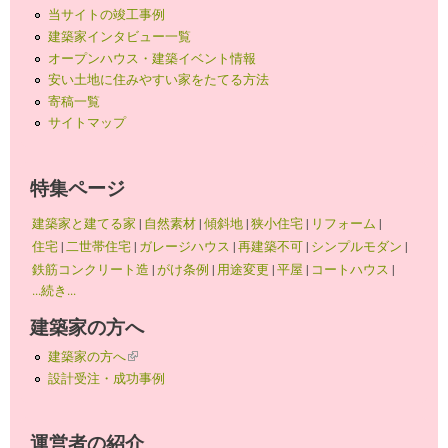
当サイトの竣工事例
建築家インタビュー一覧
オープンハウス・建築イベント情報
安い土地に住みやすい家をたてる方法
寄稿一覧
サイトマップ
特集ページ
建築家と建てる家
|
自然素材
|
傾斜地
|
狭小住宅
|
リフォーム
|
住宅
|
二世帯住宅
|
ガレージハウス
|
再建築不可
|
シンプルモダン
|
鉄筋コンクリート造
|
がけ条例
|
用途変更
|
平屋
|
コートハウス
|
...続き...
建築家の方へ
建築家の方へ
(link is external)
設計受注・成功事例
運営者の紹介