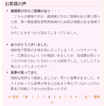
お客様の声
建築家の方のご指摘があり・・・
「こちらの建物ですが、建築家の方のご指摘があり通り調べ
た所、第一種低層住居専用地域のため高さ制限がある地域で
した。
そのことをすっかり忘れてしまっていました。
...
ありがとうございました。
傾斜地で変形の土地を気に入ってしまって、ハウスメーカ
ー、工務店さんいくつか相談いきましたが、造成費が高くつ
くのでやめておいた方がいいとの回答でした。しかしとても
気に入ってしまったので、...
返事が返ってきた
気軽な気持ちで相談しましたが、早々に返事がきました、サ
イトがあっても返事が来るとはあまり考えていなかったのと
匿名で気軽にできたのが良かったです。
ページ
4
≪ 先頭
? 前
1
2
3
5
6
7
8
9
…
次 ?
最終
≫