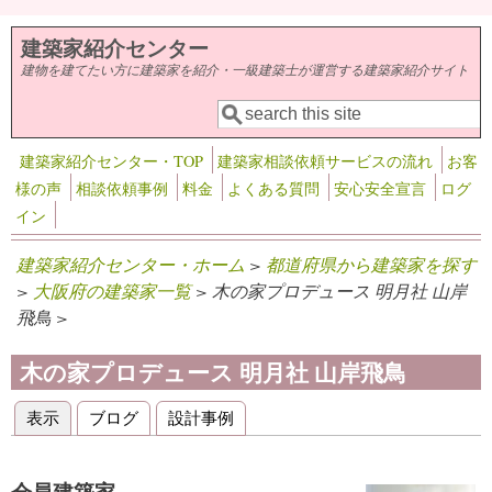
メインコンテンツに移動
建築家紹介センター
建物を建てたい方に建築家を紹介・一級建築士が運営する建築家紹介サイト
検索
検索フォーム
建築家紹介センター・TOP
建築家相談依頼サービスの流れ
お客
様の声
相談依頼事例
料金
よくある質問
安心安全宣言
ログ
イン
建築家紹介センター・ホーム
>
都道府県から建築家を探す
>
大阪府の建築家一覧
> 木の家プロデュース 明月社 山岸
飛鳥 >
木の家プロデュース 明月社 山岸飛鳥
表示
(アクティブなタブ)
ブログ
設計事例
プライマリータブ
会員建築家