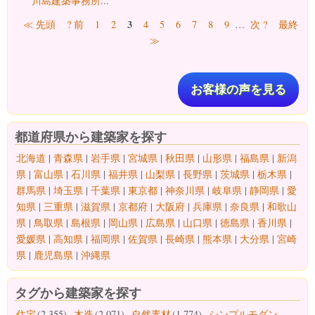
川島建築事務所
...
ページ
3
≪ 先頭
? 前
1
2
4
5
6
7
8
9
…
次 ?
最終
≫
お客様の声を見る
都道府県から建築家を探す
北海道
|
青森県
|
岩手県
|
宮城県
|
秋田県
|
山形県
|
福島県
|
新潟
県
|
富山県
|
石川県
|
福井県
|
山梨県
|
長野県
|
茨城県
|
栃木県
|
群馬県
|
埼玉県
|
千葉県
|
東京都
|
神奈川県
|
岐阜県
|
静岡県
|
愛
知県
|
三重県
|
滋賀県
|
京都府
|
大阪府
|
兵庫県
|
奈良県
|
和歌山
県
|
鳥取県
|
島根県
|
岡山県
|
広島県
|
山口県
|
徳島県
|
香川県
|
愛媛県
|
高知県
|
福岡県
|
佐賀県
|
長崎県
|
熊本県
|
大分県
|
宮崎
県
|
鹿児島県
|
沖縄県
タグから建築家を探す
住宅
(2,355)
木造
(2,071)
自然素材
(1,774)
シンプルモダン