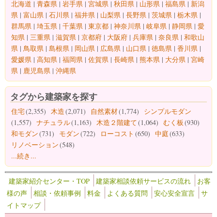
北海道
|
青森県
|
岩手県
|
宮城県
|
秋田県
|
山形県
|
福島県
|
新潟
県
|
富山県
|
石川県
|
福井県
|
山梨県
|
長野県
|
茨城県
|
栃木県
|
群馬県
|
埼玉県
|
千葉県
|
東京都
|
神奈川県
|
岐阜県
|
静岡県
|
愛
知県
|
三重県
|
滋賀県
|
京都府
|
大阪府
|
兵庫県
|
奈良県
|
和歌山
県
|
鳥取県
|
島根県
|
岡山県
|
広島県
|
山口県
|
徳島県
|
香川県
|
愛媛県
|
高知県
|
福岡県
|
佐賀県
|
長崎県
|
熊本県
|
大分県
|
宮崎
県
|
鹿児島県
|
沖縄県
タグから建築家を探す
住宅
(2,355)
木造
(2,071)
自然素材
(1,774)
シンプルモダン
(1,557)
ナチュラル
(1,163)
木造２階建て
(1,064)
むく板
(930)
和モダン
(731)
モダン
(722)
ローコスト
(650)
中庭
(633)
リノベーション
(548)
...続き...
建築家紹介センター・TOP
建築家相談依頼サービスの流れ
お客
様の声
相談・依頼事例
料金
よくある質問
安心安全宣言
サ
イトマップ