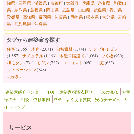
知県
|
三重県
|
滋賀県
|
京都府
|
大阪府
|
兵庫県
|
奈良県
|
和歌山
県
|
鳥取県
|
島根県
|
岡山県
|
広島県
|
山口県
|
徳島県
|
香川県
|
愛媛県
|
高知県
|
福岡県
|
佐賀県
|
長崎県
|
熊本県
|
大分県
|
宮崎
県
|
鹿児島県
|
沖縄県
タグから建築家を探す
住宅
(2,355)
木造
(2,071)
自然素材
(1,774)
シンプルモダン
(1,557)
ナチュラル
(1,163)
木造２階建て
(1,064)
むく板
(930)
和モダン
(731)
モダン
(722)
ローコスト
(650)
中庭
(633)
リノベーション
(548)
...続き...
建築家紹介センター・TOP
建築家相談依頼サービスの流れ
お客
様の声
相談・依頼事例
料金
よくある質問
安心安全宣言
サ
イトマップ
サービス