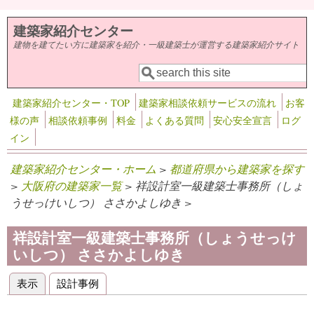
メインコンテンツに移動
建築家紹介センター
建物を建てたい方に建築家を紹介・一級建築士が運営する建築家紹介サイト
検索
検索フォーム
建築家紹介センター・TOP
建築家相談依頼サービスの流れ
お客
様の声
相談依頼事例
料金
よくある質問
安心安全宣言
ログ
イン
建築家紹介センター・ホーム
>
都道府県から建築家を探す
>
大阪府の建築家一覧
> 祥設計室一級建築士事務所（しょ
うせっけいしつ） ささかよしゆき >
祥設計室一級建築士事務所（しょうせっけ
いしつ） ささかよしゆき
表示
(アクティブなタブ)
設計事例
プライマリータブ