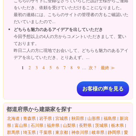
こちらのサイトに登録なさっていらした設計士様からご連絡
をいただき、依頼を受けていただけることになりました。
最初の連絡には、こちらのサイトの管理者の方もご確認いた
だいていましたので...
どちらも魅力のあるアイデアを出していただき
今回予想以上の4人の方からコメントいただきまして、驚い
ております。
昨日二人の方に現地でお会いして、どちらも魅力のあるアイ
デアを出していただき、とりあえず、...
ページ
1
2
3
4
5
6
7
8
9
…
次 ?
最終 ≫
お客様の声を見る
都道府県から建築家を探す
北海道
|
青森県
|
岩手県
|
宮城県
|
秋田県
|
山形県
|
福島県
|
新潟
県
|
富山県
|
石川県
|
福井県
|
山梨県
|
長野県
|
茨城県
|
栃木県
|
群馬県
|
埼玉県
|
千葉県
|
東京都
|
神奈川県
|
岐阜県
|
静岡県
|
愛