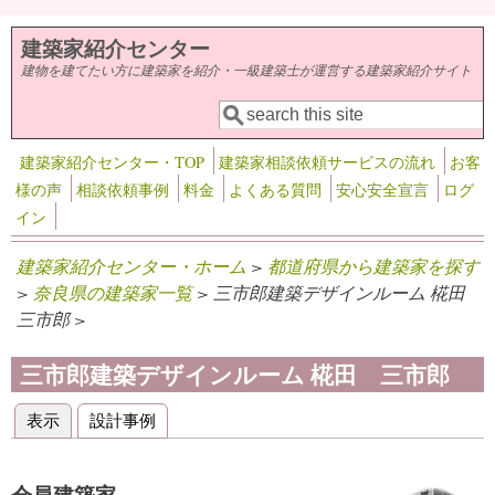
メインコンテンツに移動
建築家紹介センター
建物を建てたい方に建築家を紹介・一級建築士が運営する建築家紹介サイト
検索
検索フォーム
建築家紹介センター・TOP
建築家相談依頼サービスの流れ
お客
様の声
相談依頼事例
料金
よくある質問
安心安全宣言
ログ
イン
建築家紹介センター・ホーム
>
都道府県から建築家を探す
>
奈良県の建築家一覧
> 三市郎建築デザインルーム 椛田
三市郎 >
三市郎建築デザインルーム 椛田 三市郎
表示
(アクティブなタブ)
設計事例
プライマリータブ
会員建築家