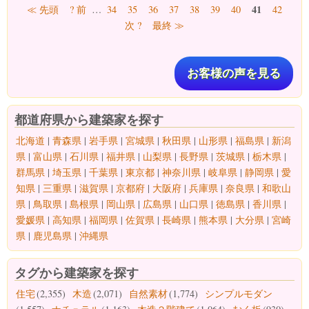
ページ
41
≪ 先頭
? 前
…
34
35
36
37
38
39
40
42
次 ?
最終 ≫
お客様の声を見る
都道府県から建築家を探す
北海道
|
青森県
|
岩手県
|
宮城県
|
秋田県
|
山形県
|
福島県
|
新潟
県
|
富山県
|
石川県
|
福井県
|
山梨県
|
長野県
|
茨城県
|
栃木県
|
群馬県
|
埼玉県
|
千葉県
|
東京都
|
神奈川県
|
岐阜県
|
静岡県
|
愛
知県
|
三重県
|
滋賀県
|
京都府
|
大阪府
|
兵庫県
|
奈良県
|
和歌山
県
|
鳥取県
|
島根県
|
岡山県
|
広島県
|
山口県
|
徳島県
|
香川県
|
愛媛県
|
高知県
|
福岡県
|
佐賀県
|
長崎県
|
熊本県
|
大分県
|
宮崎
県
|
鹿児島県
|
沖縄県
タグから建築家を探す
住宅
(2,355)
木造
(2,071)
自然素材
(1,774)
シンプルモダン