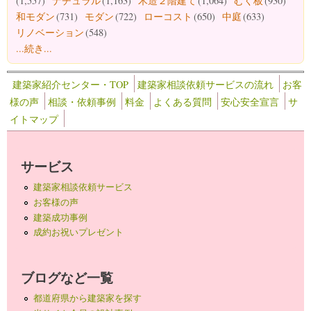
(1,557)
ナチュラル
(1,163)
木造２階建て
(1,064)
むく板
(930)
和モダン
(731)
モダン
(722)
ローコスト
(650)
中庭
(633)
リノベーション
(548)
...続き...
建築家紹介センター・TOP
建築家相談依頼サービスの流れ
お客
様の声
相談・依頼事例
料金
よくある質問
安心安全宣言
サ
イトマップ
サービス
建築家相談依頼サービス
お客様の声
建築成功事例
成約お祝いプレゼント
ブログなど一覧
都道府県から建築家を探す