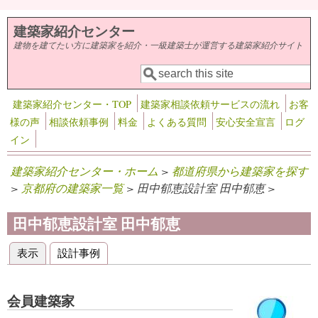
メインコンテンツに移動
建築家紹介センター
建物を建てたい方に建築家を紹介・一級建築士が運営する建築家紹介サイト
検索
検索フォーム
建築家紹介センター・TOP
建築家相談依頼サービスの流れ
お客
様の声
相談依頼事例
料金
よくある質問
安心安全宣言
ログ
イン
建築家紹介センター・ホーム
>
都道府県から建築家を探す
>
京都府の建築家一覧
> 田中郁恵設計室 田中郁恵 >
田中郁恵設計室 田中郁恵
表示
(アクティブなタブ)
設計事例
プライマリータブ
会員建築家