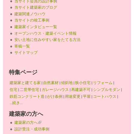
当サイト会員の設計事例
当サイト建築家のブログ
建築関連ノウハウ
当サイトの竣工事例
建築家インタビュー一覧
オープンハウス・建築イベント情報
安い土地に住みやすい家をたてる方法
寄稿一覧
サイトマップ
特集ページ
建築家と建てる家
|
自然素材
|
傾斜地
|
狭小住宅
|
リフォーム
|
住宅
|
二世帯住宅
|
ガレージハウス
|
再建築不可
|
シンプルモダン
|
鉄筋コンクリート造
|
がけ条例
|
用途変更
|
平屋
|
コートハウス
|
...続き...
建築家の方へ
建築家の方へ
(link is external)
設計受注・成功事例