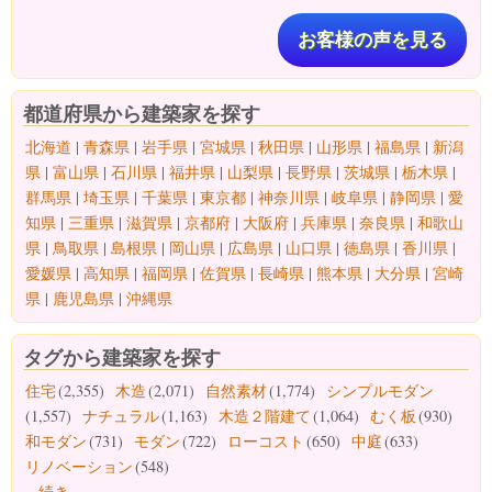
お客様の声を見る
都道府県から建築家を探す
北海道
|
青森県
|
岩手県
|
宮城県
|
秋田県
|
山形県
|
福島県
|
新潟
県
|
富山県
|
石川県
|
福井県
|
山梨県
|
長野県
|
茨城県
|
栃木県
|
群馬県
|
埼玉県
|
千葉県
|
東京都
|
神奈川県
|
岐阜県
|
静岡県
|
愛
知県
|
三重県
|
滋賀県
|
京都府
|
大阪府
|
兵庫県
|
奈良県
|
和歌山
県
|
鳥取県
|
島根県
|
岡山県
|
広島県
|
山口県
|
徳島県
|
香川県
|
愛媛県
|
高知県
|
福岡県
|
佐賀県
|
長崎県
|
熊本県
|
大分県
|
宮崎
県
|
鹿児島県
|
沖縄県
タグから建築家を探す
住宅
(2,355)
木造
(2,071)
自然素材
(1,774)
シンプルモダン
(1,557)
ナチュラル
(1,163)
木造２階建て
(1,064)
むく板
(930)
和モダン
(731)
モダン
(722)
ローコスト
(650)
中庭
(633)
リノベーション
(548)
...続き...