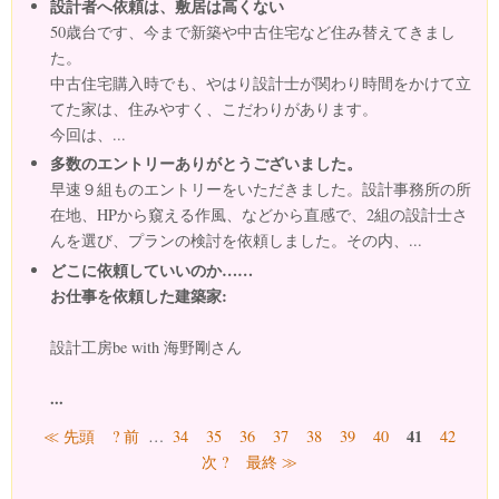
設計者へ依頼は、敷居は高くない
50歳台です、今まで新築や中古住宅など住み替えてきまし
た。
中古住宅購入時でも、やはり設計士が関わり時間をかけて立
てた家は、住みやすく、こだわりがあります。
今回は、...
多数のエントリーありがとうございました。
早速９組ものエントリーをいただきました。設計事務所の所
在地、HPから窺える作風、などから直感で、2組の設計士さ
んを選び、プランの検討を依頼しました。その内、...
どこに依頼していいのか……
お仕事を依頼した建築家:
設計工房be with 海野剛さん
...
ページ
41
≪ 先頭
? 前
…
34
35
36
37
38
39
40
42
次 ?
最終 ≫