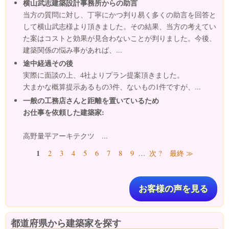
横山武志建築設計事務所からの助言
当方の質問に対し、丁寧にかつ判り易く多くの助言を回答と
して横山武志様より頂きました。その結果、当方の考えてい
た案はコストと効果が見合わないことが判りました。今後、
建築関係の悩み事があれば、...
途中経過その後
実際に面談の上、4社よりプラン提案頂きました。
大まかな概算提示あるもの3件、ないもの1件ですが、...
一般の工務店さんと距離を置いているため
お仕事を依頼した建築家:
高野量平アーキテクツ ...
ページ
1
2
3
4
5
6
7
8
9
…
次 ?
最終 ≫
お客様の声を見る
都道府県から建築家を探す