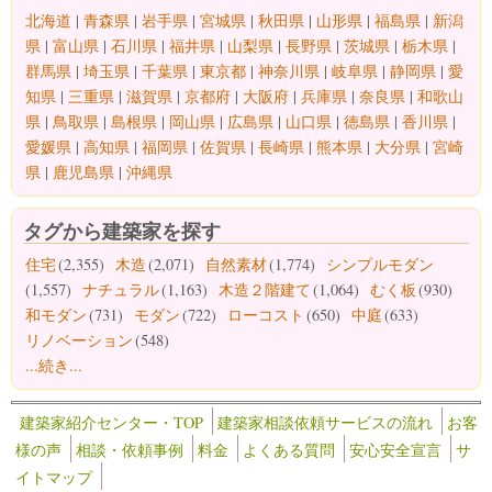
北海道
|
青森県
|
岩手県
|
宮城県
|
秋田県
|
山形県
|
福島県
|
新潟
県
|
富山県
|
石川県
|
福井県
|
山梨県
|
長野県
|
茨城県
|
栃木県
|
群馬県
|
埼玉県
|
千葉県
|
東京都
|
神奈川県
|
岐阜県
|
静岡県
|
愛
知県
|
三重県
|
滋賀県
|
京都府
|
大阪府
|
兵庫県
|
奈良県
|
和歌山
県
|
鳥取県
|
島根県
|
岡山県
|
広島県
|
山口県
|
徳島県
|
香川県
|
愛媛県
|
高知県
|
福岡県
|
佐賀県
|
長崎県
|
熊本県
|
大分県
|
宮崎
県
|
鹿児島県
|
沖縄県
タグから建築家を探す
住宅
(2,355)
木造
(2,071)
自然素材
(1,774)
シンプルモダン
(1,557)
ナチュラル
(1,163)
木造２階建て
(1,064)
むく板
(930)
和モダン
(731)
モダン
(722)
ローコスト
(650)
中庭
(633)
リノベーション
(548)
...続き...
建築家紹介センター・TOP
建築家相談依頼サービスの流れ
お客
様の声
相談・依頼事例
料金
よくある質問
安心安全宣言
サ
イトマップ