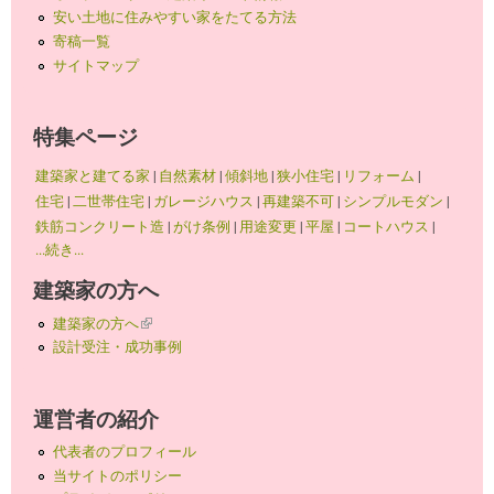
安い土地に住みやすい家をたてる方法
寄稿一覧
サイトマップ
特集ページ
建築家と建てる家
|
自然素材
|
傾斜地
|
狭小住宅
|
リフォーム
|
住宅
|
二世帯住宅
|
ガレージハウス
|
再建築不可
|
シンプルモダン
|
鉄筋コンクリート造
|
がけ条例
|
用途変更
|
平屋
|
コートハウス
|
...続き...
建築家の方へ
建築家の方へ
(link is external)
設計受注・成功事例
運営者の紹介
代表者のプロフィール
当サイトのポリシー