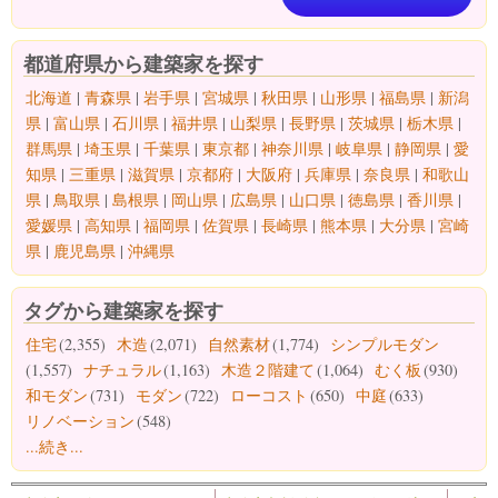
都道府県から建築家を探す
北海道
|
青森県
|
岩手県
|
宮城県
|
秋田県
|
山形県
|
福島県
|
新潟
県
|
富山県
|
石川県
|
福井県
|
山梨県
|
長野県
|
茨城県
|
栃木県
|
群馬県
|
埼玉県
|
千葉県
|
東京都
|
神奈川県
|
岐阜県
|
静岡県
|
愛
知県
|
三重県
|
滋賀県
|
京都府
|
大阪府
|
兵庫県
|
奈良県
|
和歌山
県
|
鳥取県
|
島根県
|
岡山県
|
広島県
|
山口県
|
徳島県
|
香川県
|
愛媛県
|
高知県
|
福岡県
|
佐賀県
|
長崎県
|
熊本県
|
大分県
|
宮崎
県
|
鹿児島県
|
沖縄県
タグから建築家を探す
住宅
(2,355)
木造
(2,071)
自然素材
(1,774)
シンプルモダン
(1,557)
ナチュラル
(1,163)
木造２階建て
(1,064)
むく板
(930)
和モダン
(731)
モダン
(722)
ローコスト
(650)
中庭
(633)
リノベーション
(548)
...続き...