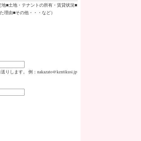
定地■土地・テナントの所有・賃貸状況■
た理由■その他・・・など）
：nakazato@kentikusi.jp