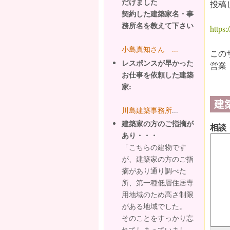
だけました
投稿
契約した建築家名・事
務所名を教えて下さい
https:/
小島真知さん ...
この
レスポンスが早かった
営業
お仕事を依頼した建築
家:
建
川島建築事務所
...
建築家の方のご指摘が
相談
あり・・・
「こちらの建物です
が、建築家の方のご指
摘があり通り調べた
所、第一種低層住居専
用地域のため高さ制限
がある地域でした。
そのことをすっかり忘
れてしまっていまし