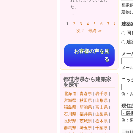
相談
た。
建物
...
ページ
建築
1
2
3
4
5
6
7
8
9
…
次 ?
最終 ≫
同
建
お客様の声を見
メー
る
メール
都道府県から建築家
ニッ
を探す
北海道
|
青森県
|
岩手県
|
例：
宮城県
|
秋田県
|
山形県
|
現住
福島県
|
新潟県
|
富山県
|
石川県
|
福井県
|
山梨県
|
例：
長野県
|
茨城県
|
栃木県
|
群馬県
|
埼玉県
|
千葉県
|