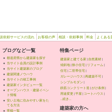
談依頼サービスの流れ
お客様の声
相談・依頼事例
料金
よくある
ブログなど一覧
特集ページ
都道府県から建築家を探す
建築家と建てる家
|
自然素材
|
当サイト会員の設計事例
傾斜地
|
狭小住宅
|
リフォーム
|
当サイト建築家のブログ
住宅
|
二世帯住宅
|
建築関連ノウハウ
ガレージハウス
|
再建築不可
|
当サイトの竣工事例
シンプルモダン
|
建築家インタビュー一覧
鉄筋コンクリート造
|
がけ条例
|
オープンハウス・建築イベン
用途変更
|
平屋
|
コートハウス
|
ト情報
...続き...
安い土地に住みやすい家をた
てる方法
建築家の方へ
寄稿一覧