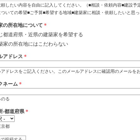
依頼したい内容を自由に記入してください。（■相談・依頼内容■建設予
についての希望■ご予算■希望する地域■建築家に相談・依頼したいと思っ
家の所在地について
*
じ都道府県・近県の建築家を希望する
築家の所在地にはこだわらない
ルアドレス
*
アドレスをご記入ください。このメールアドレスに確認用のメールをお送りします。 例
クネーム
*
みのる
所-都道府県
*
東京都