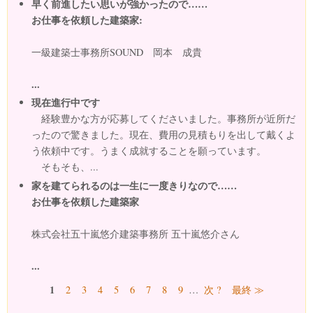
早く前進したい思いが強かったので……
お仕事を依頼した建築家:
一級建築士事務所SOUND 岡本 成貴
...
現在進行中です
経験豊かな方が応募してくださいました。事務所が近所だ
ったので驚きました。現在、費用の見積もりを出して戴くよ
う依頼中です。うまく成就することを願っています。
そもそも、...
家を建てられるのは一生に一度きりなので……
お仕事を依頼した建築家
株式会社五十嵐悠介建築事務所 五十嵐悠介さん
...
ページ
1
2
3
4
5
6
7
8
9
…
次 ?
最終 ≫