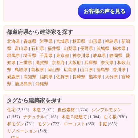
お客様の声を見る
都道府県から建築家を探す
北海道
|
青森県
|
岩手県
|
宮城県
|
秋田県
|
山形県
|
福島県
|
新潟
県
|
富山県
|
石川県
|
福井県
|
山梨県
|
長野県
|
茨城県
|
栃木県
|
群馬県
|
埼玉県
|
千葉県
|
東京都
|
神奈川県
|
岐阜県
|
静岡県
|
愛
知県
|
三重県
|
滋賀県
|
京都府
|
大阪府
|
兵庫県
|
奈良県
|
和歌山
県
|
鳥取県
|
島根県
|
岡山県
|
広島県
|
山口県
|
徳島県
|
香川県
|
愛媛県
|
高知県
|
福岡県
|
佐賀県
|
長崎県
|
熊本県
|
大分県
|
宮崎
県
|
鹿児島県
|
沖縄県
タグから建築家を探す
住宅
(2,355)
木造
(2,071)
自然素材
(1,774)
シンプルモダン
(1,557)
ナチュラル
(1,163)
木造２階建て
(1,064)
むく板
(930)
和モダン
(731)
モダン
(722)
ローコスト
(650)
中庭
(633)
リノベーション
(548)
...続き...